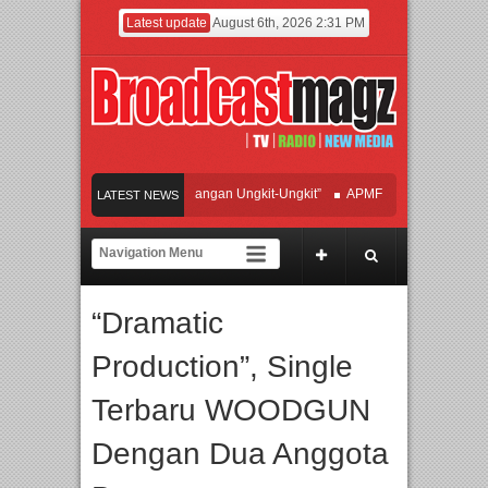
Latest update
August 6th, 2026 2:31 PM
 Hadirkan Hipdut Modern “Jangan Ungkit-Ungkit”
APMF 2026 Dorong Industri B
LATEST NEWS
kan Perpaduan Warisan Dan Semangat Lokal, BIRKENSTOCK INDONESIA Membuk
borasi UT School, PTBA, dan Kamaju Tingkatkan Kualitas SDM melalui Basic Mec
“Dramatic
ite Orchestra Presents The Beatles & Queen – feat. Marcello Tahitoe dan Sandhy S
Production”, Single
Terbaru WOODGUN
Dengan Dua Anggota