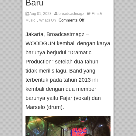
Baru
Aug 01, 2023
broadcastmagz
Film &
,
Comments Off
Music
What's On
Jakarta, Broadcastmagz –
WOODGUN kembali dengan karya
barunya berjudul “Dramatic
Production” setelah dua tahun
tidak merilis lagu. Band yang
terbentuk pada tahun 2013 ini
kembali dengan dua member
barunya yaitu Fajar (vokal) dan
Marselo (drum).