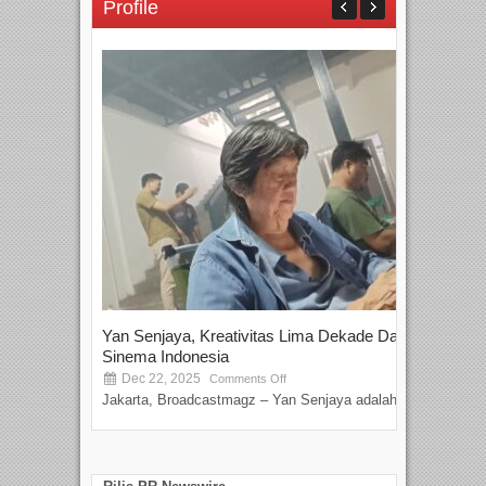
Profile
Yan Senjaya, Kreativitas Lima Dekade Dalam
Tam
Sinema Indonesia
Film
Dec 22, 2025
S
Comments Off
Jakarta, Broadcastmagz – Yan Senjaya adalah...
Beka
talen