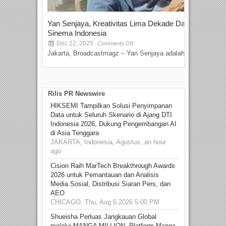
Yan Senjaya, Kreativitas Lima Dekade Dalam
Tam
Sinema Indonesia
Film
Dec 22, 2025
S
Comments Off
Jakarta, Broadcastmagz – Yan Senjaya adalah...
Beka
talen
Rilis PR Newswire
HIKSEMI Tampilkan Solusi Penyimpanan
Data untuk Seluruh Skenario di Ajang DTI
Indonesia 2026, Dukung Pengembangan AI
di Asia Tenggara
JAKARTA, Indonesia, Agustus, an hour
ago
Cision Raih MarTech Breakthrough Awards
2026 untuk Pemantauan dan Analisis
Media Sosial, Distribusi Siaran Pers, dan
AEO
CHICAGO, Thu, Aug 6 2026 5:00 PM
Shueisha Perluas Jangkauan Global
melalui MANGA MILLION, Platform Manga