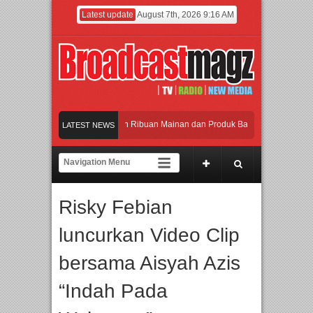
Latest update
August 7th, 2026 9:16 AM
Meramaikan Jakarta dengan Ribuan Mainan dan Produk Bayi dari Seluruh Dunia, 
LATEST NEWS
Menjadi Gerbang Inovasi dan Peluang Bisnis Industri Gifts dan Housewares Asia 
APMF 2026 Dorong Industri Beralih dari Kampanye ke Kolaborasi Jangka Panjan
Risky Febian
Rayakan Perpaduan Warisan Dan Semangat Lokal, BIRKENSTOCK INDONESIA Me
luncurkan Video Clip
Meramaikan Jakarta dengan Ribuan Mainan dan Produk Bayi dari Seluruh Dunia, 
bersama Aisyah Azis
“Indah Pada