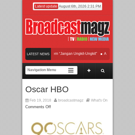
Latest update
August 6th, 2026 2:31 PM
Afan Hadirkan Hipdut Modern “Jangan Ungkit-Ungkit”
APMF 2026 Dorong Indus
LATEST NEWS
Rayakan Perpaduan Warisan Dan Semangat Lokal, BIRKENSTOCK INDONESIA Me
Kolaborasi UT School, PTBA, dan Kamaju Tingkatkan Kualitas SDM melalui Basi
Oscar HBO
Twilite Orchestra Presents The Beatles & Queen – feat. Marcello Tahitoe dan San
Feb 19, 2018
broadcastmagz
What's On
Comments Off