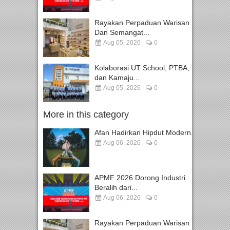
Rayakan Perpaduan Warisan
Dan Semangat...
Aug 05, 2026
0
Kolaborasi UT School, PTBA,
dan Kamaju...
Aug 05, 2026
0
More in this category
Afan Hadirkan Hipdut Modern...
Aug 06, 2026
0
APMF 2026 Dorong Industri
Beralih dari...
Aug 06, 2026
0
Rayakan Perpaduan Warisan