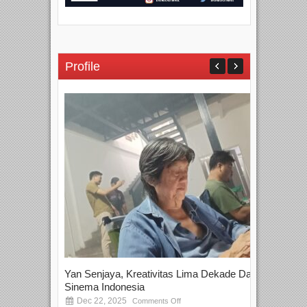
Profile
Yan Senjaya, Kreativitas Lima Dekade Dalam
Tam
Sinema Indonesia
Film
Dec 22, 2025
S
Comments Off