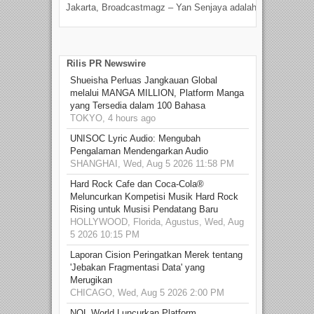
Jakarta, Broadcastmagz – Yan Senjaya adalah...
Beka
talen
Rilis PR Newswire
Shueisha Perluas Jangkauan Global
melalui MANGA MILLION, Platform Manga
yang Tersedia dalam 100 Bahasa
TOKYO, 4 hours ago
UNISOC Lyric Audio: Mengubah
Pengalaman Mendengarkan Audio
SHANGHAI, Wed, Aug 5 2026 11:58 PM
Hard Rock Cafe dan Coca-Cola®
Meluncurkan Kompetisi Musik Hard Rock
Rising untuk Musisi Pendatang Baru
HOLLYWOOD, Florida, Agustus, Wed, Aug
5 2026 10:15 PM
Laporan Cision Peringatkan Merek tentang
'Jebakan Fragmentasi Data' yang
Merugikan
CHICAGO, Wed, Aug 5 2026 2:00 PM
NOL World Luncurkan Platform