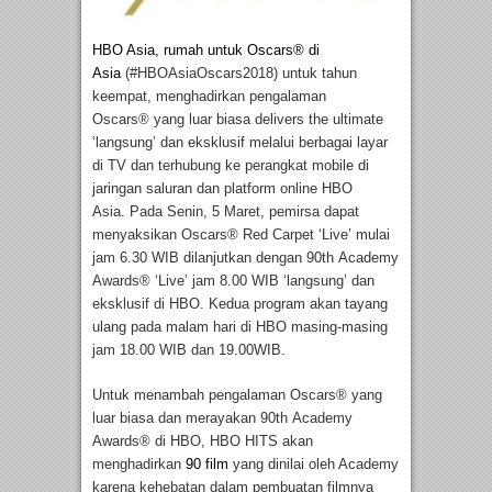
HBO Asia, rumah untuk Oscars® di
Asia
(#HBOAsiaOscars2018) untuk tahun
keempat, menghadirkan pengalaman
Oscars
®
yang luar biasa delivers the ultimate
‘langsung’ dan eksklusif melalui berbagai layar
di TV dan terhubung ke perangkat mobile di
jaringan saluran dan platform online HBO
Asia.
Pada
Senin, 5 Maret, pemirsa dapat
menyaksikan
Oscars
®
Red Carpet ‘Live’
mulai
jam 6.30 WIB dilanjutkan dengan
90
th
Academy
Awards
®
‘Live’
jam 8.00 WIB ‘langsung’ dan
eksklusif di HBO.
Kedua program akan
tayang
ulang pada malam hari di HBO masing-masing
jam 18.00 WIB dan 19.00WIB.
Untuk menambah pengalaman Oscars
®
yang
luar biasa dan merayakan 90
th
Academy
Awards
®
di HBO,
HBO HITS
akan
menghadirkan
90 film
yang dinilai oleh Academy
karena kehebatan dalam pembuatan filmnya