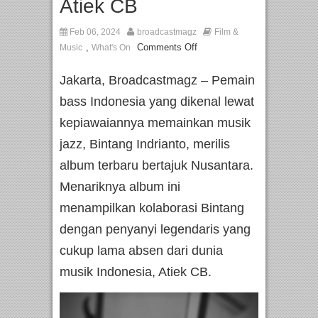
Atiek CB
Feb 06, 2024
broadcastmagz
Film &
,
Comments Off
Music
What's On
Jakarta, Broadcastmagz – Pemain
bass Indonesia yang dikenal lewat
kepiawaiannya memainkan musik
jazz, Bintang Indrianto, merilis
album terbaru bertajuk Nusantara.
Menariknya album ini
menampilkan kolaborasi Bintang
dengan penyanyi legendaris yang
cukup lama absen dari dunia
musik Indonesia, Atiek CB.