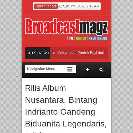
Latest update
August 7th, 2026 9:16 AM
kan Jakarta dengan Ribuan Mainan dan Produk Bayi dari Seluruh Dunia, IBTE 20
LATEST NEWS
 Gerbang Inovasi dan Peluang Bisnis Industri Gifts dan Housewares Asia Tenggara
26 Dorong Industri Beralih dari Kampanye ke Kolaborasi Jangka Panjang
Rilis Album
n Perpaduan Warisan Dan Semangat Lokal, BIRKENSTOCK INDONESIA Membuka T
Nusantara, Bintang
kan Jakarta dengan Ribuan Mainan dan Produk Bayi dari Seluruh Dunia, IBTE 20
Indrianto Gandeng
Biduanita Legendaris,