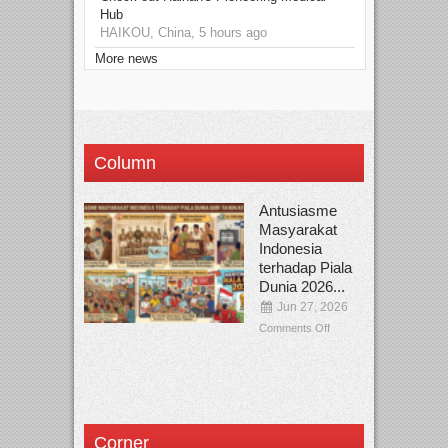
Hub
HAIKOU, China, 5 hours ago
More news
Column
Antusiasme
Masyarakat
Indonesia
terhadap Piala
Dunia 2026...
Jun 27, 2026
Comments Off
Corner