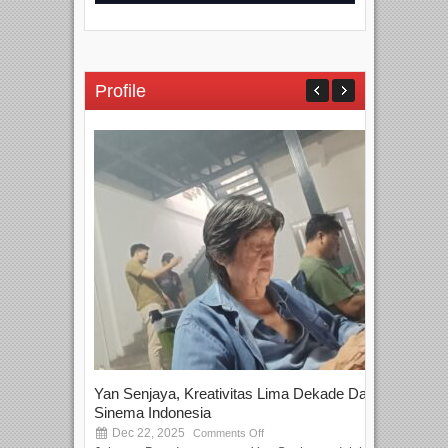
Profile
Yan Senjaya, Kreativitas Lima Dekade Dalam
Tam
Sinema Indonesia
Film
Dec 22, 2025
S
Comments Off