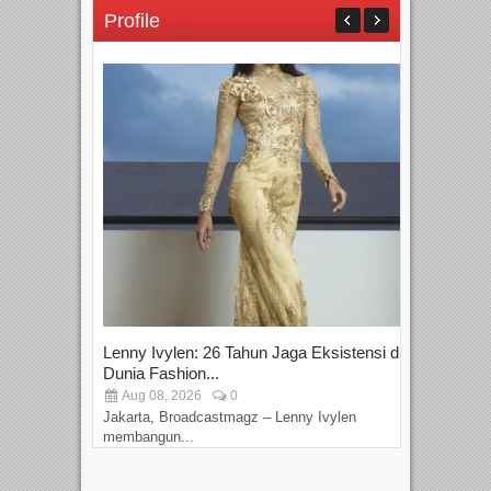
Profile
Lenny Ivylen: 26 Tahun Jaga Eksistensi di
Yan
Dunia Fashion...
Sin
Aug 08, 2026
0
D
Jakarta, Broadcastmagz – Lenny Ivylen
Jaka
membangun...