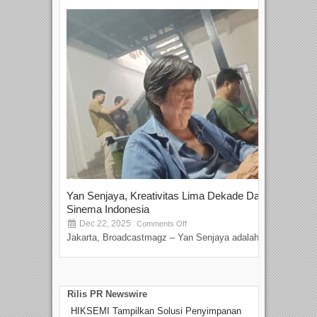
Yan Senjaya, Kreativitas Lima Dekade Dalam
Tam
Sinema Indonesia
Film
Dec 22, 2025
S
Comments Off
Jakarta, Broadcastmagz – Yan Senjaya adalah...
Beka
talen
Rilis PR Newswire
HIKSEMI Tampilkan Solusi Penyimpanan