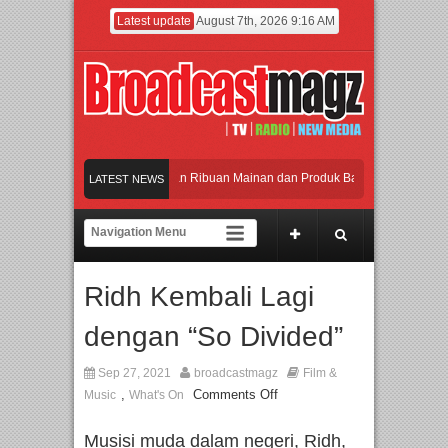
Latest update
August 7th, 2026 9:16 AM
Meramaikan Jakarta dengan Ribuan Mainan dan Produk Bayi dari Seluruh Dunia, 
LATEST NEWS
Menjadi Gerbang Inovasi dan Peluang Bisnis Industri Gifts dan Housewares Asia T
APMF 2026 Dorong Industri Beralih dari Kampanye ke Kolaborasi Jangka Panjang
Ridh Kembali Lagi
Rayakan Perpaduan Warisan Dan Semangat Lokal, BIRKENSTOCK INDONESIA Me
dengan “So Divided”
Meramaikan Jakarta dengan Ribuan Mainan dan Produk Bayi dari Seluruh Dunia, 
Sep 27, 2021
broadcastmagz
Film &
,
Comments Off
Music
What's On
Musisi muda dalam negeri, Ridh,