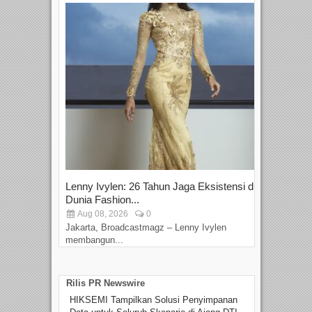
Lenny Ivylen: 26 Tahun Jaga Eksistensi di
Yan
Dunia Fashion...
Sin
Aug 08, 2026
0
D
Jakarta, Broadcastmagz – Lenny Ivylen
Jaka
membangun...
Rilis PR Newswire
HIKSEMI Tampilkan Solusi Penyimpanan