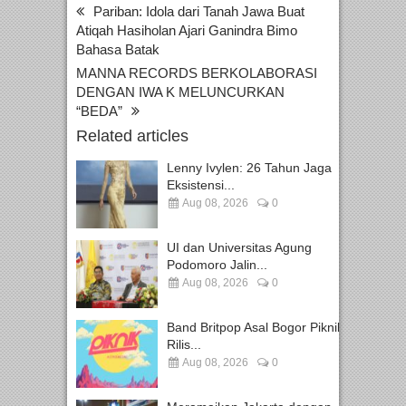
Pariban: Idola dari Tanah Jawa Buat
Atiqah Hasiholan Ajari Ganindra Bimo
Bahasa Batak
MANNA RECORDS BERKOLABORASI
DENGAN IWA K MELUNCURKAN
“BEDA”
Related articles
Lenny Ivylen: 26 Tahun Jaga
Eksistensi...
Aug 08, 2026
0
UI dan Universitas Agung
Podomoro Jalin...
Aug 08, 2026
0
Band Britpop Asal Bogor Piknik
Rilis...
Aug 08, 2026
0