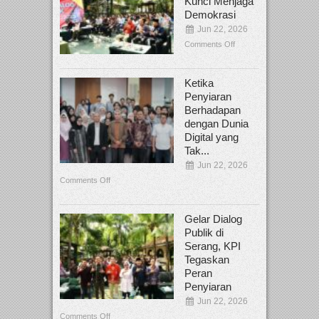
Kunci Menjaga
Demokrasi
Jun 22, 2026
Comments Off
Ketika
Penyiaran
Berhadapan
dengan Dunia
Digital yang
Tak...
Jun 22, 2026
Comments Off
Gelar Dialog
Publik di
Serang, KPI
Tegaskan
Peran
Penyiaran
Jun 22, 2026
Comments Off