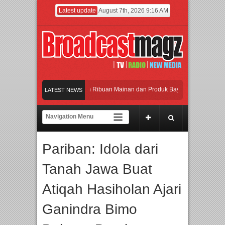
Latest update
August 7th, 2026 9:16 AM
Meramaikan Jakarta dengan Ribuan Mainan dan Produk Bayi dari Seluruh Dunia, 
LATEST NEWS
Menjadi Gerbang Inovasi dan Peluang Bisnis Industri Gifts dan Housewares Asia 
APMF 2026 Dorong Industri Beralih dari Kampanye ke Kolaborasi Jangka Panjan
Pariban: Idola dari
Rayakan Perpaduan Warisan Dan Semangat Lokal, BIRKENSTOCK INDONESIA Me
Tanah Jawa Buat
Meramaikan Jakarta dengan Ribuan Mainan dan Produk Bayi dari Seluruh Dunia, 
Atiqah Hasiholan Ajari
Ganindra Bimo