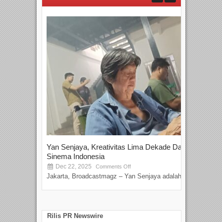
Yan Senjaya, Kreativitas Lima Dekade Dalam
Tam
Sinema Indonesia
Film
Dec 22, 2025
S
Comments Off
Jakarta, Broadcastmagz – Yan Senjaya adalah...
Beka
talen
Rilis PR Newswire