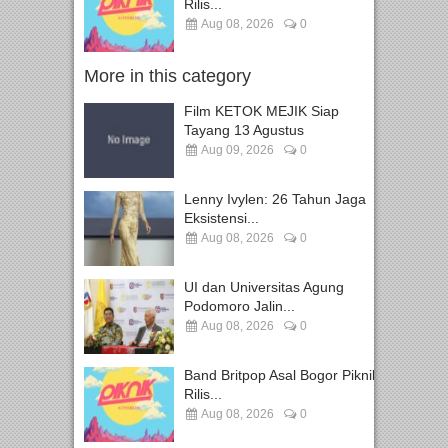
Rilis...
Aug 08, 2026
0
More in this category
Film KETOK MEJIK Siap
Tayang 13 Agustus
Aug 09, 2026
0
Lenny Ivylen: 26 Tahun Jaga
Eksistensi...
Aug 08, 2026
0
UI dan Universitas Agung
Podomoro Jalin...
Aug 08, 2026
0
Band Britpop Asal Bogor Piknik
Rilis...
Aug 08, 2026
0