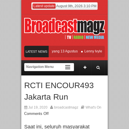
Latest update
August 9th, 2026 3:10 PM
Film KETOK MEJIK Siap Tayang 13 Agustus
Lenny Ivylen: 26 Tahun Jaga Eksis
LATEST NEWS
UI dan Universitas Agung Podomoro Jalin Kerja Sama Pendidikan dan Riset untuk
Meramaikan Jakarta dengan Ribuan Mainan dan Produk Bayi dari Seluruh Dunia, 
RCTI ENCOUR493
Jakarta Run
Jul 19, 2020
broadcastmagz
What's On
Comments Off
Saat ini, seluruh masyarakat