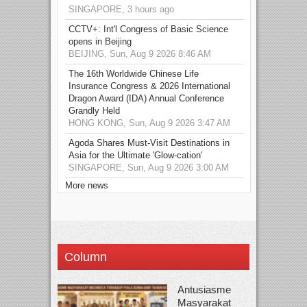
SINGAPORE, 3 hours ago
CCTV+: Int'l Congress of Basic Science
opens in Beijing
BEIJING, Sun, Aug 9 2026 8:46 AM
The 16th Worldwide Chinese Life
Insurance Congress & 2026 International
Dragon Award (IDA) Annual Conference
Grandly Held
HONG KONG, Sun, Aug 9 2026 3:47 AM
Agoda Shares Must-Visit Destinations in
Asia for the Ultimate 'Glow-cation'
SINGAPORE, Sun, Aug 9 2026 3:00 AM
More news
Column
Antusiasme
Masyarakat