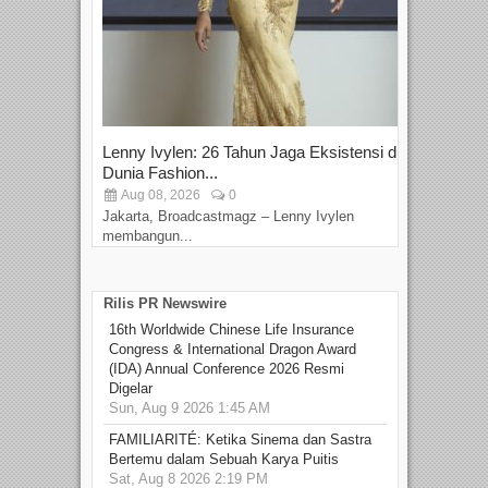
Lenny Ivylen: 26 Tahun Jaga Eksistensi di
Yan
Dunia Fashion...
Sin
Aug 08, 2026
0
D
Jakarta, Broadcastmagz – Lenny Ivylen
Jaka
membangun...
Rilis PR Newswire
16th Worldwide Chinese Life Insurance
Congress & International Dragon Award
(IDA) Annual Conference 2026 Resmi
Digelar
Sun, Aug 9 2026 1:45 AM
FAMILIARITÉ: Ketika Sinema dan Sastra
Bertemu dalam Sebuah Karya Puitis
Sat, Aug 8 2026 2:19 PM