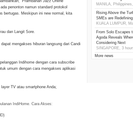
enambahkan; “Prambanan Jazz Online
MANILA, Philippines,
k ada penonton namun standard protokol
Rising Above the Tu
s bertugas. Meskipun ini new normal, kita
SMEs are Redefining
KUALA LUMPUR, Mala
rau dan Langit Sore.
From Solo Escapes 
Agoda Reveals Where
Considering Next
 dapat mengakses hiburan langsung dari Candi
SINGAPORE, 3 hour
More news
a pelanggan Indihome dengan cara subscribe
untuk umum dengan cara mengakses aplikasi
 layer TV atau smartphone Anda;
bulanan IndiHome. Cara Akses:
HD)