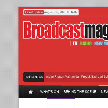
Latest update
August 7th, 2026 9:16 AM
Meramaikan Jakarta dengan Ribuan Mainan dan Produk Bayi dari Seluruh Dun
LATEST NEWS
WHAT’S ON
BEHIND THE SCENE
NEW
Y CHANNEL
FILM & MUSIC