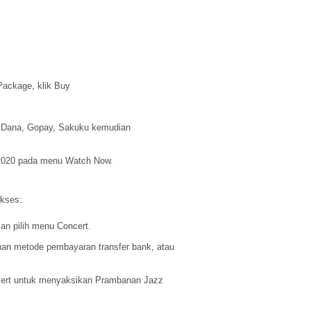
Package, klik Buy
, Dana, Gopay, Sakuku kemudian
2020 pada menu Watch Now.
Akses:
n pilih menu Concert.
han metode pembayaran transfer bank, atau
cert untuk menyaksikan Prambanan Jazz