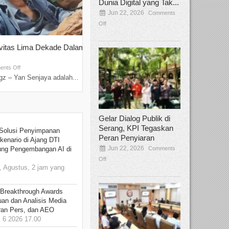
Dunia Digital yang Tak...
Jun 22, 2026
Comments
Off
ivitas Lima Dekade Dalam
Tamee Irelly Menjadi Juri Open Casti
Film Terbaru...
Sep 08, 2025
nts Off
Comments Off
z – Yan Senjaya adalah...
Bekasi, Broadcastmagz – Dalam upaya me
talenta...
Gelar Dialog Publik di
Serang, KPI Tegaskan
Solusi Penyimpanan
Peran Penyiaran
kenario di Ajang DTI
Jun 22, 2026
Comments
ung Pengembangan AI di
Off
 Agustus, 2 jam yang
 Breakthrough Awards
an dan Analisis Media
aran Pers, dan AEO
6 2026 17.00