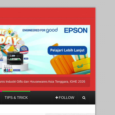
stri Gifts dan Housewares Asia Tenggara, IGHE 2026 Kembali Digelar di Jakarta
TIPS & TRICK
FOLLOW