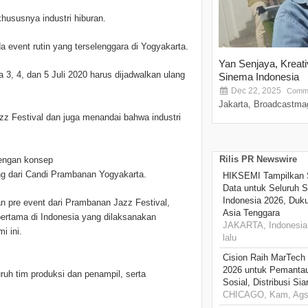
hususnya industri hiburan.
 event rutin yang terselenggara di Yogyakarta.
Yan Senjaya, Kreat
3, 4, dan 5 Juli 2020 harus dijadwalkan ulang
Sinema Indonesia
Dec 22, 2025
Comme
Jakarta, Broadcastmag
 Festival dan juga menandai bahwa industri
Rilis PR Newswire
dengan konsep
ung dari Candi Prambanan Yogyakarta.
HIKSEMI Tampilkan 
Data untuk Seluruh S
Indonesia 2026, Duk
n pre event dari Prambanan Jazz Festival,
Asia Tenggara
ertama di Indonesia yang dilaksanakan
JAKARTA, Indonesia,
i ini.
lalu
Cision Raih MarTech
2026 untuk Pemantau
uh tim produksi dan penampil, serta
Sosial, Distribusi Si
CHICAGO, Kam, Ags 