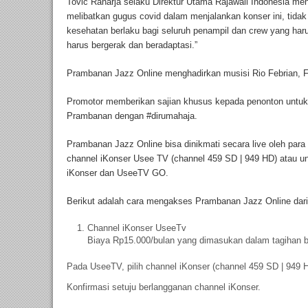
Tovic Raharja selaku Direktur Utama Rajawali Indonesia m
melibatkan gugus covid dalam menjalankan konser ini, tida
kesehatan berlaku bagi seluruh penampil dan crew yang haru
harus bergerak dan beradaptasi.”
Prambanan Jazz Online menghadirkan musisi Rio Febrian, F
Promotor memberikan sajian khusus kepada penonton untuk
Prambanan dengan #dirumahaja.
Prambanan Jazz Online bisa dinikmati secara live oleh par
channel iKonser Usee TV (channel 459 SD | 949 HD) atau 
iKonser dan UseeTV GO.
Berikut adalah cara mengakses Prambanan Jazz Online dari
Channel iKonser UseeTv
Biaya Rp15.000/bulan yang dimasukan dalam tagihan 
Pada UseeTV, pilih channel iKonser (channel 459 SD | 949 
Konfirmasi setuju berlangganan channel iKonser.