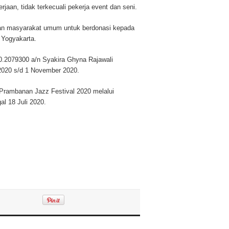
aan, tidak terkecuali pekerja event dan seni.
an masyarakat umum untuk berdonasi kepada
 Yogyakarta.
0.2079300 a/n Syakira Ghyna Rajawali
 2020 s/d 1 November 2020.
 Prambanan Jazz Festival 2020 melalui
l 18 Juli 2020.