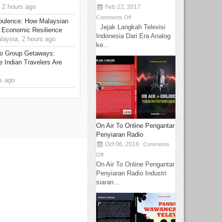
 2 hours ago
Feb 22, 2017
Comments Off
rbulence: How Malaysian
Jejak Langkah Televisi
 Economic Resilience
Indonesia Dari Era Analog
ysia, 2 hours ago
ke...
to Group Getaways:
 Indian Travelers Are
s ago
On Air To Online Pengantar
Penyiaran Radio
Oct 06, 2016
Comments
Off
On Air To Online Pengantar
Penyiaran Radio Industri
siaran...