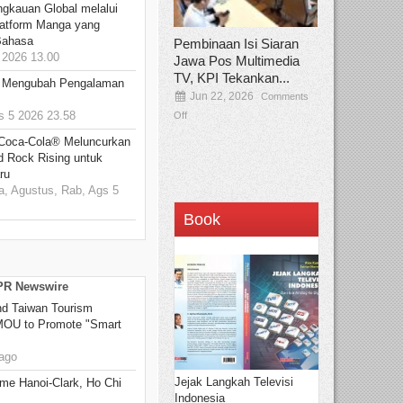
ngkauan Global melalui
atform Manga yang
Bahasa
Pembinaan Isi Siaran
2026 13.00
Jawa Pos Multimedia
TV, KPI Tekankan...
: Mengubah Pengalaman
Jun 22, 2026
Comments
 5 2026 23.58
Off
 Coca-Cola® Meluncurkan
d Rock Rising untuk
ru
, Agustus, Rab, Ags 5
Book
 PR Newswire
 Taiwan Tourism
 MOU to Promote "Smart
ago
Jejak Langkah Televisi
me Hanoi-Clark, Ho Chi
Indonesia