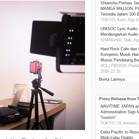
Shueisha Perluas Ja
MANGA MILLION, Pl
Tersedia dalam 100 
TOKYO, Kam, Ags 6 
UNISOC Lyric Audio
Mendengarkan Audio
SHANGHAI, Rab, Ags
Hard Rock Cafe dan
Kompetisi Musik Har
Musisi Pendatang Ba
HOLLYWOOD, Florida
2026 22.15
Berita Lainnya
Press Release from
NAVITIME JAPAN and
Administration Sign
Tourism"
TOKYO, 31 minutes 
Cebu Pacific to Resu
Minh-Cebu Flights