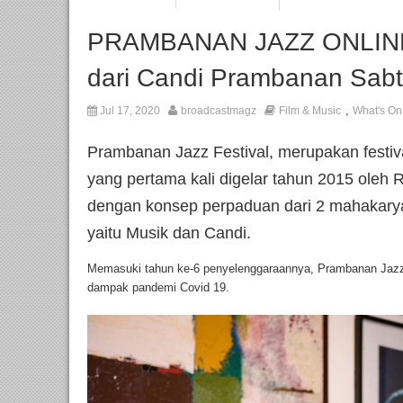
PRAMBANAN JAZZ ONLINE, 
dari Candi Prambanan Sabtu
,
Jul 17, 2020
broadcastmagz
Film & Music
What's On
Prambanan Jazz Festival, merupakan festiva
yang pertama kali digelar tahun 2015 oleh R
dengan konsep perpaduan dari 2 mahakary
yaitu Musik dan Candi.
Memasuki tahun ke-6 penyelenggaraannya, Prambanan Jazz Fe
dampak pandemi Covid 19.