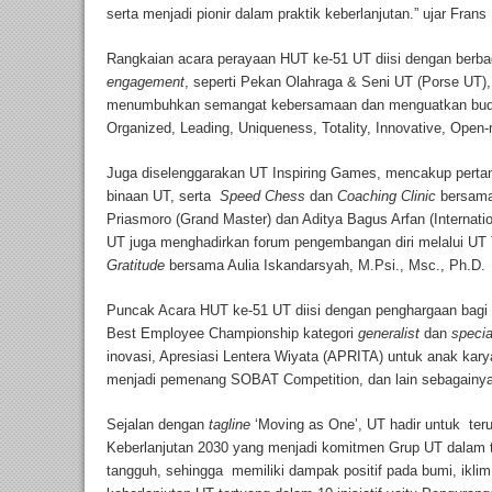
serta menjadi pionir dalam praktik keberlanjutan.” ujar Fra
Rangkaian acara perayaan HUT ke-51 UT diisi dengan berba
engagement
, seperti Pekan Olahraga & Seni UT (Porse UT)
menumbuhkan semangat kebersamaan dan menguatkan buda
Organized, Leading, Uniqueness, Totality, Innovative, Open
Juga diselenggarakan UT Inspiring Games, mencakup pertand
binaan UT, serta
Speed Chess
dan
Coaching Clinic
bersama 
Priasmoro (Grand Master) dan Aditya Bagus Arfan (Internat
UT juga menghadirkan forum pengembangan diri melalui UT
Gratitude
bersama Aulia Iskandarsyah, M.Psi., Msc., Ph.D
Puncak Acara HUT ke-51 UT diisi dengan penghargaan bagi i
Best Employee Championship kategori
generalist
dan
specia
inovasi, Apresiasi Lentera Wiyata (APRITA) untuk anak kar
menjadi pemenang SOBAT Competition, dan lain sebagainy
Sejalan dengan
tagline
‘Moving as One’, UT hadir untuk ter
Keberlanjutan 2030 yang menjadi komitmen Grup UT dalam tra
tangguh, sehingga memiliki dampak positif pada bumi, iklim,