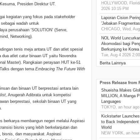
HOLLYWOOD, Florida
ns Kesuma, Presiden Direktur UT.
2026 10:15 PM
gai kegiatan yang fokus pada
stakeholder
Laporan Cision Perin
, sebagai wadah untuk
'Jebakan Fragmentas
CHICAGO, Wed, Aug 
ya perusahaan ‘SOLUTION’ (Serve,
-mind, Networking).
NOL World Luncurka
Akomodasi bagi Pen
ingan tenis meja antara UT dan atlet spesial
Berkunjung ke Korea
Tue, Aug 4 2026 2:0
dua atlet catur binaan UT yaitu Novendra
ional Master). Rangkaian perayaan HUT ke-51
Berita Lainnya
 Talks dengan tema
Embracing The Future With
.
Press Release from
nsan dan binaan UT berprestasi antara lain
Shueisha Makes Glo
list
, Anugerah Adibrata untuk kompetisi
MILLION, A Manga Pla
yawan berprestasi, sekolah binaan UT yang
Languages
TOKYO, an hour ago
a.
Kickstarter Launches
us berkarya membangun negeri melalui Aspirasi
to Back Independent 
nsisi bisnis yang lebih berkelanjutan dan
World
NEW YORK, an hour
 bisnis, dan masyarakat. Aspirasi