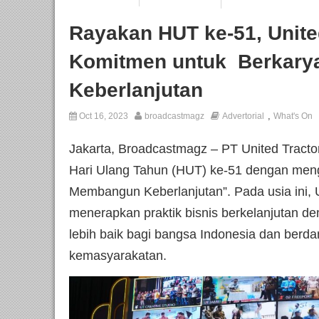
Rayakan HUT ke-51, Unite
Komitmen untuk Berkar
Keberlanjutan
,
Oct 16, 2023
broadcastmagz
Advertorial
What's On
Jakarta, Broadcastmagz – PT United Tracto
Hari Ulang Tahun (HUT) ke-51 dengan men
Membangun Keberlanjutan”. Pada usia ini, 
menerapkan praktik bisnis berkelanjutan
lebih baik bagi bangsa Indonesia dan berdam
kemasyarakatan.