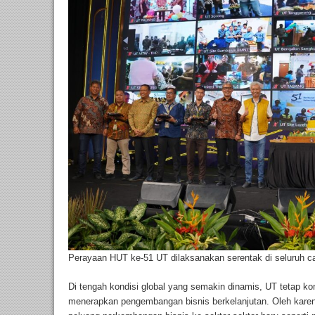
Perayaan HUT ke-51 UT dilaksanakan serentak di seluruh 
Di tengah kondisi global yang semakin dinamis, UT tetap ko
menerapkan pengembangan bisnis berkelanjutan. Oleh karena