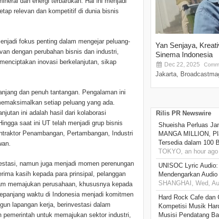
ineral dan energi terbarukan. Hal ini menjadi
ap relevan dan kompetitif di dunia bisnis
enjadi fokus penting dalam mengejar peluang-
Yan Senjaya, Kreat
van dengan perubahan bisnis dan industri,
Sinema Indonesia
nciptakan inovasi berkelanjutan, sikap
Dec 22, 2025
Comme
Jakarta, Broadcastmag
anjang dan penuh tantangan. Pengalaman ini
emaksimalkan setiap peluang yang ada.
utan ini adalah hasil dari kolaborasi
Rilis PR Newswire
ingga saat ini UT telah menjadi grup bisnis
Shueisha Perluas Ja
 Kontraktor Penambangan, Pertambangan, Industri
MANGA MILLION, Pl
Tersedia dalam 100 
awan.
TOKYO, an hour ago
restasi, namun juga menjadi momen perenungan
UNISOC Lyric Audio
ima kasih kepada para prinsipal, pelanggan
Mendengarkan Audio
SHANGHAI, Wed, Aug
alam memajukan perusahaan, khususnya kepada
epanjang waktu di Indonesia menjadi komitmen
Hard Rock Cafe dan
un lapangan kerja, berinvestasi dalam
Kompetisi Musik Har
an pemerintah untuk memajukan sektor industri,
Musisi Pendatang Ba