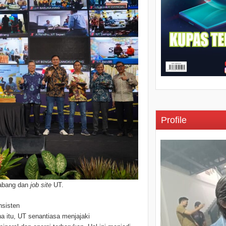
Profile
cabang dan
job site
UT.
nsisten
 itu, UT senantiasa menjajaki