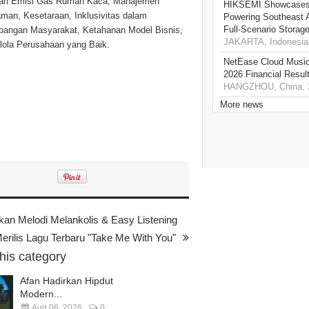
rangan Emisi Gas Rumah Kaca, Manajemen
HIKSEMI Showcases 
an, Kesetaraan, Inklusivitas dalam
Powering Southeast A
Full‑Scenario Storage
angan Masyarakat, Ketahanan Model Bisnis,
JAKARTA, Indonesia,
elola Perusahaan yang Baik.
NetEase Cloud Music 
2026 Financial Resul
HANGZHOU, China, 2
More news
kan Melodi Melankolis & Easy Listening
Merilis Lagu Terbaru "Take Me With You"
this category
Afan Hadirkan Hipdut
Modern...
Aug 06, 2026
0