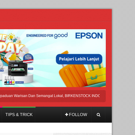
an Warisan Dan Semangat Lokal, BIRKENSTOCK INDONESIA Membuka Took di Ub
TIPS & TRICK
FOLLOW