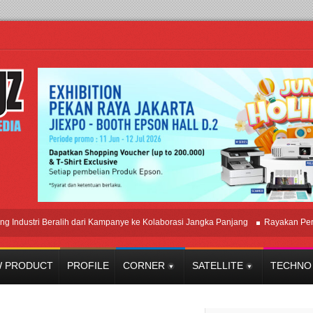
stri Beralih dari Kampanye ke Kolaborasi Jangka Panjang
Rayakan Perpadu
 PRODUCT
PROFILE
CORNER
SATELLITE
TECHNO