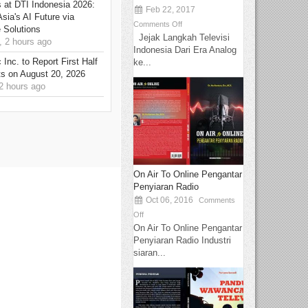
at DTI Indonesia 2026:
Feb 22, 2017
sia's AI Future via
Comments Off
 Solutions
Jejak Langkah Televisi
 2 hours ago
Indonesia Dari Era Analog
Inc. to Report First Half
ke...
ts on August 20, 2026
 hours ago
On Air To Online Pengantar
Penyiaran Radio
Oct 06, 2016
Comments
Off
On Air To Online Pengantar
Penyiaran Radio Industri
siaran...