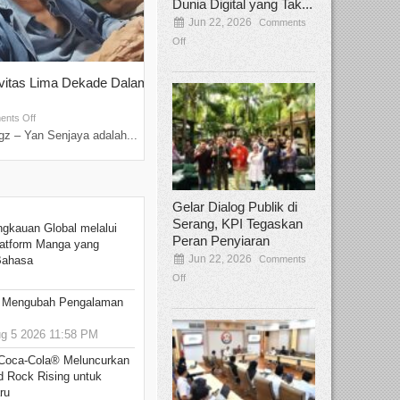
Dunia Digital yang Tak...
Jun 22, 2026
Comments
Off
ivitas Lima Dekade Dalam
Tamee Irelly Menjadi Juri Open Casti
Film Terbaru...
Sep 08, 2025
nts Off
Comments Off
z – Yan Senjaya adalah...
Bekasi, Broadcastmagz – Dalam upaya me
talenta...
Gelar Dialog Publik di
Serang, KPI Tegaskan
ngkauan Global melalui
Peran Penyiaran
atform Manga yang
Jun 22, 2026
Comments
Bahasa
Off
: Mengubah Pengalaman
 5 2026 11:58 PM
 Coca-Cola® Meluncurkan
d Rock Rising untuk
ru