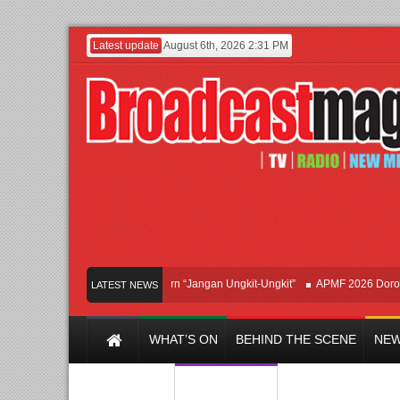
Latest update
August 6th, 2026 2:31 PM
Afan Hadirkan Hipdut Modern “Jangan Ungkit-Ungkit”
APMF 2026 Dorong Indu
LATEST NEWS
WHAT’S ON
BEHIND THE SCENE
NEW
Y CHANNEL
FILM & MUSIC