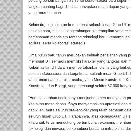
peluang perkembangan bisnis ke sektor-sektor baru seperti m
langkah penting bagi UT dalam investasi masa depan yang tet
yang terus berubah.
Selain itu, peningkatan kompetensi seluruh insan Grup UT m
peluang baru, melalui pengembangan keterampilan yang rele
pemahaman mendalam tentang teknologi baru, kemampuan me
agilitas, serta kolaborasi strategis.
Lima puluh satu tahun merupakan sebuah perjalanan yang p
membuat UT semakin memiliki karakter yang tangkas dan m
Keberhasilan UT dalam mempertahankan bisnis yang berkelanj
seluruh
stakeholder
dan kerja keras seluruh insan Grup UT. H
yang terdiri dari lima pilar usaha, yaitu Mesin Konstruksi,
Konstruksi dan Energi, yang menaungi sekitar 37.000 kary
“Hari ulang tahun tidak hanya menjadi momen merayakan p
kita akan masa depan. Saya menyampaikan apresiasi dan ter
dan klien, serta seluruh
stakeholder
yang telah berperan d
seluruh Insan Grup UT. Harapannya, atas keberadaaan UT s
kita untuk terus mendukung pertumbuhan ekonomi, membang
teknologi dan inovasi, berkontribusi bersama mitra bisnis d