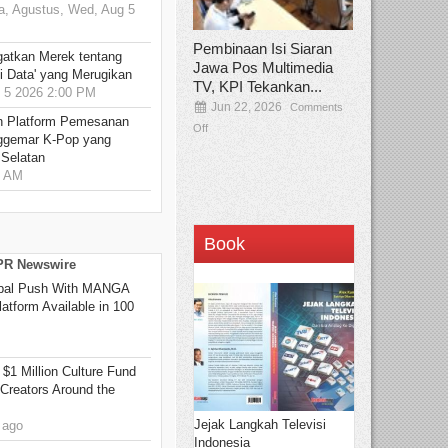
, Agustus, Wed, Aug 5
Pembinaan Isi Siaran
gatkan Merek tentang
Jawa Pos Multimedia
i Data' yang Merugikan
TV, KPI Tekankan...
5 2026 2:00 PM
Jun 22, 2026
Comments
n Platform Pemesanan
Off
ggemar K-Pop yang
 Selatan
0 AM
Book
 PR Newswire
bal Push With MANGA
tform Available in 100
 $1 Million Culture Fund
Creators Around the
Jejak Langkah Televisi
 ago
Indonesia