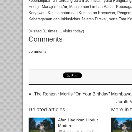
keberlanjutan UT tertuang dalam 10 inisiatif yaitu Pengu
Energi, Manajemen Air, Manajemen Limbah Padat, Keberagam
Karyawan, Keselamatan dan Kesehatan Karyawan, Pengemb
Keberagaman dan Inklusivitas Jajaran Direksi, serta Tata K
(Visited 31 times, 1 visits today)
Comments
comments
The Rentenir Merilis “On Your Birthday” Membawa
Joraffi 
Related articles
More in 
Afan Hadirkan Hipdut
Modern...
Aug 06, 2026
0