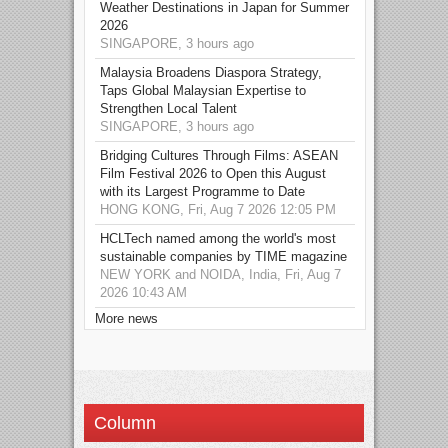
Weather Destinations in Japan for Summer
2026
SINGAPORE, 3 hours ago
Malaysia Broadens Diaspora Strategy,
Taps Global Malaysian Expertise to
Strengthen Local Talent
SINGAPORE, 3 hours ago
Bridging Cultures Through Films: ASEAN
Film Festival 2026 to Open this August
with its Largest Programme to Date
HONG KONG, Fri, Aug 7 2026 12:05 PM
HCLTech named among the world's most
sustainable companies by TIME magazine
NEW YORK and NOIDA, India, Fri, Aug 7
2026 10:43 AM
More news
Column