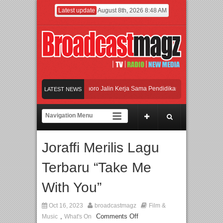
Latest update
August 8th, 2026 8:48 AM
dan Universitas Agung Podomoro Jalin Kerja Sama Pendidikan dan Riset untuk Cet
LATEST NEWS
amaikan Jakarta dengan Ribuan Mainan dan Produk Bayi dari Seluruh Dunia, IBTE
adi Gerbang Inovasi dan Peluang Bisnis Industri Gifts dan Housewares Asia Teng
Joraffi Merilis Lagu
dan Universitas Agung Podomoro Jalin Kerja Sama Pendidikan dan Riset untuk Cet
Terbaru “Take Me
With You”
Oct 16, 2023
broadcastmagz
Film &
,
Comments Off
Music
What's On