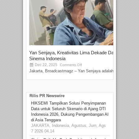
Yan Senjaya, Kreativitas Lima Dekade Dalam
Tam
Sinema Indonesia
Film
Dec 22, 2025
S
Comments Off
Jakarta, Broadcastmagz – Yan Senjaya adalah...
Beka
talen
Rilis PR Newswire
HIKSEMI Tampilkan Solusi Penyimpanan
Data untuk Seluruh Skenario di Ajang DTI
Indonesia 2026, Dukung Pengembangan AI
di Asia Tenggara
JAKARTA, Indonesia, Agustus, Jum, Ags
7 2026 04.14