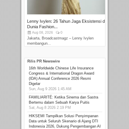
Lenny Ivylen: 26 Tahun Jaga Eksistensi di
Yan
Dunia Fashion...
Sin
Aug 08, 2026
0
D
Jakarta, Broadcastmagz – Lenny Ivylen
Jaka
membangun...
Rilis PR Newswire
16th Worldwide Chinese Life Insurance
Congress & International Dragon Award
(IDA) Annual Conference 2026 Resmi
Digelar
Sun, Aug 9 2026 1:45 AM
FAMILIARITÉ: Ketika Sinema dan Sastra
Bertemu dalam Sebuah Karya Puitis
Sat, Aug 8 2026 2:19 PM
HIKSEMI Tampilkan Solusi Penyimpanan
Data untuk Seluruh Skenario di Ajang DTI
Indonesia 2026, Dukung Pengembangan AI