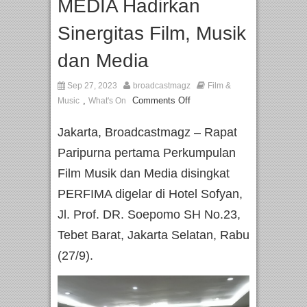
MEDIA Hadirkan
Sinergitas Film, Musik
dan Media
Sep 27, 2023
broadcastmagz
Film &
,
Comments Off
Music
What's On
Jakarta, Broadcastmagz – Rapat
Paripurna pertama Perkumpulan
Film Musik dan Media disingkat
PERFIMA digelar di Hotel Sofyan,
Jl. Prof. DR. Soepomo SH No.23,
Tebet Barat, Jakarta Selatan, Rabu
(27/9).