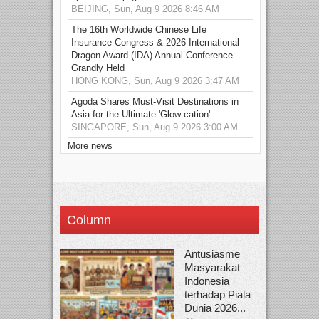
BEIJING, Sun, Aug 9 2026 8:46 AM
The 16th Worldwide Chinese Life
Insurance Congress & 2026 International
Dragon Award (IDA) Annual Conference
Grandly Held
HONG KONG, Sun, Aug 9 2026 3:47 AM
Agoda Shares Must-Visit Destinations in
Asia for the Ultimate 'Glow-cation'
SINGAPORE, Sun, Aug 9 2026 3:00 AM
More news
Column
Antusiasme
Masyarakat
Indonesia
terhadap Piala
Dunia 2026...