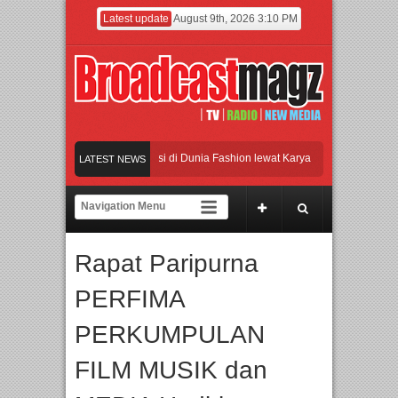
Latest update
August 9th, 2026 3:10 PM
n: 26 Tahun Jaga Eksistensi di Dunia Fashion lewat Karya
LATEST NEWS
idikan dan Riset untuk Cetak Talenta Unggul
Band Britpop Asal Bogor Piknik Ri
 dari Seluruh Dunia, IBTE 2026 Siap Digelar!
Film KETOK MEJIK Siap Tayan
Rapat Paripurna
PERFIMA
PERKUMPULAN
FILM MUSIK dan