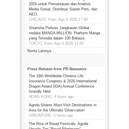
2026 untuk Pemantauan dan Analisis
Media Sosial, Distribusi Siaran Pers, dan
AEO
CHICAGO, Kam, Ags 6 2026 17.00
Shueisha Perluas Jangkauan Global
melalui MANGA MILLION, Platform Manga
yang Tersedia dalam 100 Bahasa
TOKYO, Kam, Ags 6 2026 13.00
Berita Lainnya
Press Release from PR Newswire
The 16th Worldwide Chinese Life
Insurance Congress & 2026 International
Dragon Award (IDA) Annual Conference
Grandly Held
HONG KONG, 4 hours ago
Agoda Shares Must-Visit Destinations in
Asia for the Ultimate 'Glow-cation'
SINGAPORE, 5 hours ago
The Rise of Bread Festivals: Agoda
Unveils Top "Bread Pilgrimage"