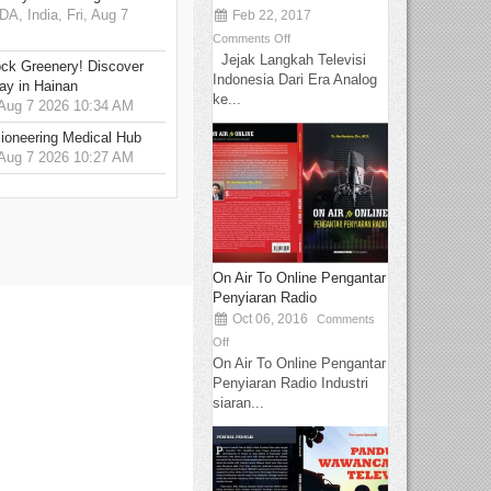
 India, Fri, Aug 7
Feb 22, 2017
Comments Off
Jejak Langkah Televisi
ck Greenery! Discover
Indonesia Dari Era Analog
ay in Hainan
ke...
 Aug 7 2026 10:34 AM
ioneering Medical Hub
 Aug 7 2026 10:27 AM
On Air To Online Pengantar
Penyiaran Radio
Oct 06, 2016
Comments
Off
On Air To Online Pengantar
Penyiaran Radio Industri
siaran...