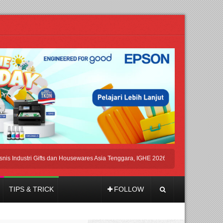
ustri Gifts dan Housewares Asia Tenggara, IGHE 2026 Kembali Digelar di Jakarta
TIPS & TRICK
FOLLOW