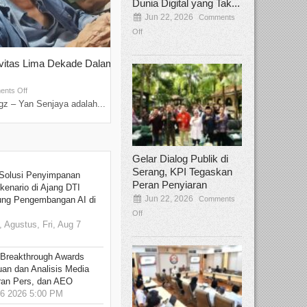
Dunia Digital yang Tak...
Jun 22, 2026
Comments
Off
ivitas Lima Dekade Dalam
Tamee Irelly Menjadi Juri Open Casti
Film Terbaru...
Sep 08, 2025
nts Off
Comments Off
z – Yan Senjaya adalah...
Bekasi, Broadcastmagz – Dalam upaya me
talenta...
Gelar Dialog Publik di
Serang, KPI Tegaskan
Solusi Penyimpanan
Peran Penyiaran
kenario di Ajang DTI
Jun 22, 2026
Comments
ung Pengembangan AI di
Off
 Agustus, Fri, Aug 7
 Breakthrough Awards
an dan Analisis Media
aran Pers, dan AEO
6 2026 5:00 PM