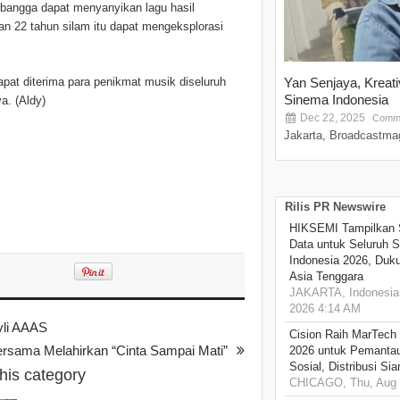
u bangga dapat menyanyikan lagu hasil
ran 22 tahun silam itu dapat mengeksplorasi
pat diterima para penikmat musik diseluruh
Yan Senjaya, Kreat
Sinema Indonesia
a. (Aldy)
Dec 22, 2025
Comme
Jakarta, Broadcastmag
Rilis PR Newswire
HIKSEMI Tampilkan 
Data untuk Seluruh S
Indonesia 2026, Duk
Asia Tenggara
JAKARTA, Indonesia,
2026 4:14 AM
li AAAS
Cision Raih MarTech
ersama Melahirkan “Cinta Sampai Mati”
2026 untuk Pemantau
Sosial, Distribusi Si
this category
CHICAGO, Thu, Aug 