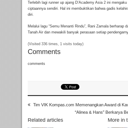
Terlebih lagi runner up ajang D’Academy Asia 2 ini mengak
ciptaannya sendiri. Hal ini membuktikan bahwa gadis kelahi
diri.
Melalui lagu “Semu Menanti Rindu”, Rani Zamala berharap da
Tanah Air dan mewakili banyak perasaan setiap pendengarny
(Visited 336 times, 1 visits today)
Comments
comments
Tim VIK Kompas.com Memenangkan Award di Kav
“Alinea & Hans” Berkarya B
Related articles
More in 