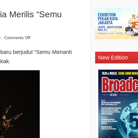
a Merilis “Semu
Comments Off
n
 baru berjudul “Semu Menanti
New Edition
akak.