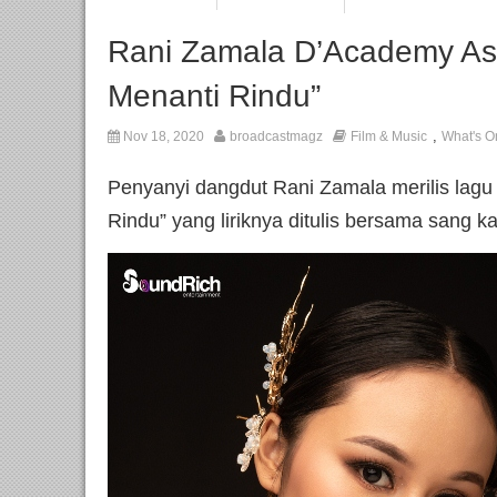
Rani Zamala D’Academy Asi
Menanti Rindu”
,
Nov 18, 2020
broadcastmagz
Film & Music
What's O
Penyanyi dangdut Rani Zamala merilis lagu
Rindu” yang liriknya ditulis bersama sang k