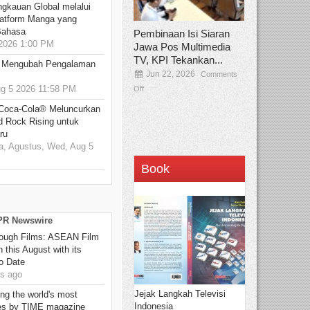
ngkauan Global melalui
atform Manga yang
Bahasa
Pembinaan Isi Siaran
2026 1:00 PM
Jawa Pos Multimedia
TV, KPI Tekankan...
: Mengubah Pengalaman
Jun 22, 2026
Comments
 5 2026 11:58 PM
Off
 Coca-Cola® Meluncurkan
d Rock Rising untuk
ru
, Agustus, Wed, Aug 5
Book
 PR Newswire
hrough Films: ASEAN Film
 this August with its
o Date
s ago
Jejak Langkah Televisi
g the world's most
Indonesia
es by TIME magazine