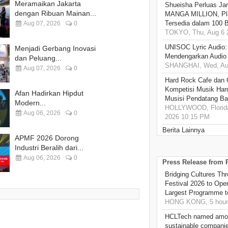
Meramaikan Jakarta
Shueisha Perluas Ja
dengan Ribuan Mainan...
MANGA MILLION, Pl
Tersedia dalam 100 
Aug 07, 2026
0
TOKYO, Thu, Aug 6 
UNISOC Lyric Audio
Menjadi Gerbang Inovasi
Mendengarkan Audio
dan Peluang...
SHANGHAI, Wed, Aug
Aug 07, 2026
0
Hard Rock Cafe dan
Kompetisi Musik Har
Afan Hadirkan Hipdut
Musisi Pendatang Ba
Modern...
HOLLYWOOD, Florida
Aug 06, 2026
0
2026 10:15 PM
Berita Lainnya
APMF 2026 Dorong
Industri Beralih dari...
Aug 06, 2026
0
Press Release from
Bridging Cultures T
Festival 2026 to Open
Largest Programme t
HONG KONG, 5 hour
HCLTech named amon
sustainable compani