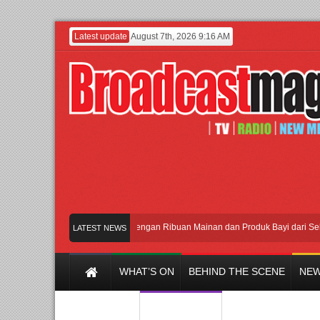
Latest update
August 7th, 2026 9:16 AM
Meramaikan Jakarta dengan Ribuan Mainan dan Produk Bayi dari Seluruh Du
LATEST NEWS
WHAT’S ON
BEHIND THE SCENE
NEW
Y CHANNEL
FILM & MUSIC