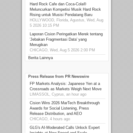
Hard Rock Cafe dan Coca-Cola®
Meluncurkan Kompetisi Musik Hard Rock
Rising untuk Musisi Pendatang Baru
HOLLYWOOD, Florida, Agustus, Wed, Aug
5 2026 10:15 PM
Laporan Cision Peringatkan Merek tentang
'Jebakan Fragmentasi Data' yang
Merugikan
CHICAGO, Wed, Aug 5 2026 2:00 PM
Berita Lainnya
Press Release from PR Newswire
FP Markets Analysis: Japanese Yen at a
Crossroads as Markets Weigh Next Move
LIMASSOL, Cyprus, an hour ago
Cision Wins 2026 MarTech Breakthrough
Awards for Social Listening, Press
Release Distribution, and AEO
CHICAGO, 4 hours ago
GLG's AI-Moderated Calls Unlock Expert
Insights at New Speed and Scale