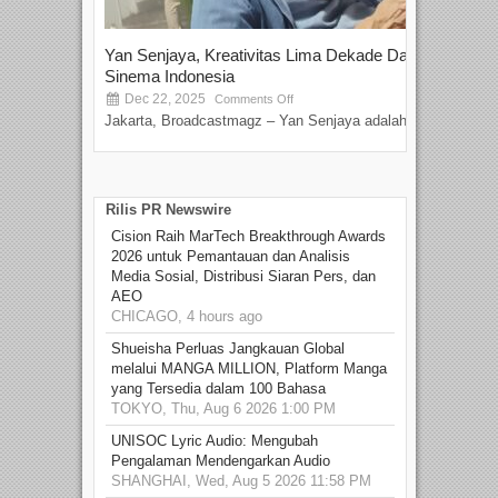
Yan Senjaya, Kreativitas Lima Dekade Dalam
Tam
Sinema Indonesia
Film
Dec 22, 2025
S
Comments Off
Jakarta, Broadcastmagz – Yan Senjaya adalah...
Beka
talen
Rilis PR Newswire
Cision Raih MarTech Breakthrough Awards
2026 untuk Pemantauan dan Analisis
Media Sosial, Distribusi Siaran Pers, dan
AEO
CHICAGO, 4 hours ago
Shueisha Perluas Jangkauan Global
melalui MANGA MILLION, Platform Manga
yang Tersedia dalam 100 Bahasa
TOKYO, Thu, Aug 6 2026 1:00 PM
UNISOC Lyric Audio: Mengubah
Pengalaman Mendengarkan Audio
SHANGHAI, Wed, Aug 5 2026 11:58 PM