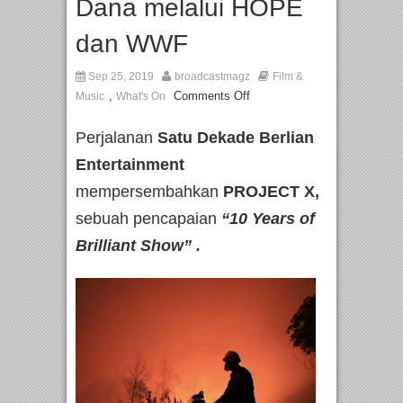
Dana melalui HOPE
dan WWF
Sep 25, 2019
broadcastmagz
Film &
,
Comments Off
Music
What's On
Perjalanan
Satu Dekade
Berlian
Entertainment
mempersembahkan
PROJECT X,
sebuah pencapaian
“10 Years of
Brilliant Show” .