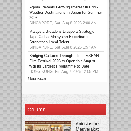
Agoda Reveals Growing Interest in Cool-
Weather Destinations in Japan for Summer
2026
SINGAPORE, Sat, Aug 8 2026 2:00 AM
Malaysia Broadens Diaspora Strategy,
Taps Global Malaysian Expertise to
Strengthen Local Talent
SINGAPORE, Sat, Aug 8 2026 1:57 AM
Bridging Cultures Through Films: ASEAN
Film Festival 2026 to Open this August
with its Largest Programme to Date
HONG KONG, Fri, Aug 7 2026 12:05 PM
More news
Column
Antusiasme
Masyarakat