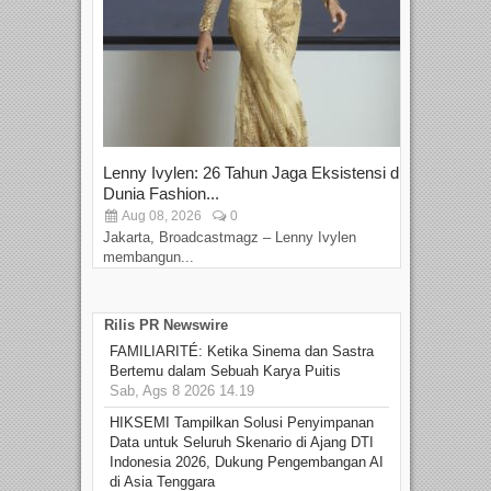
Lenny Ivylen: 26 Tahun Jaga Eksistensi di
Yan
Dunia Fashion...
Sin
Aug 08, 2026
0
D
Jakarta, Broadcastmagz – Lenny Ivylen
Jaka
membangun...
Rilis PR Newswire
FAMILIARITÉ: Ketika Sinema dan Sastra
Bertemu dalam Sebuah Karya Puitis
Sab, Ags 8 2026 14.19
HIKSEMI Tampilkan Solusi Penyimpanan
Data untuk Seluruh Skenario di Ajang DTI
Indonesia 2026, Dukung Pengembangan AI
di Asia Tenggara