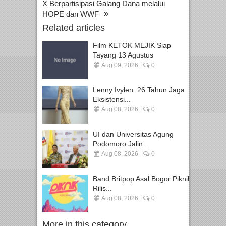
X Berpartisipasi Galang Dana melalui
HOPE dan WWF
Related articles
Film KETOK MEJIK Siap
Tayang 13 Agustus
Aug 09, 2026
0
Lenny Ivylen: 26 Tahun Jaga
Eksistensi...
Aug 08, 2026
0
UI dan Universitas Agung
Podomoro Jalin...
Aug 08, 2026
0
Band Britpop Asal Bogor Piknik
Rilis...
Aug 08, 2026
0
More in this category