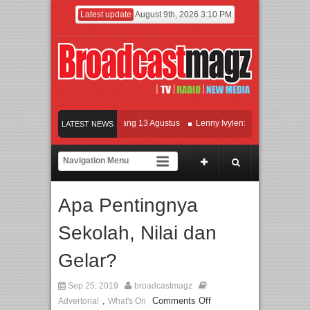
Latest update
August 9th, 2026 3:10 PM
ilm KETOK MEJIK Siap Tayang 13 Agustus
Lenny Ivylen: 26 Tahun Jaga Eksiste
LATEST NEWS
I dan Universitas Agung Podomoro Jalin Kerja Sama Pendidikan dan Riset untuk C
eramaikan Jakarta dengan Ribuan Mainan dan Produk Bayi dari Seluruh Dunia, IB
Apa Pentingnya
Sekolah, Nilai dan
Gelar?
Sep 25, 2019
broadcastmagz
,
Comments Off
Advertorial
What's On