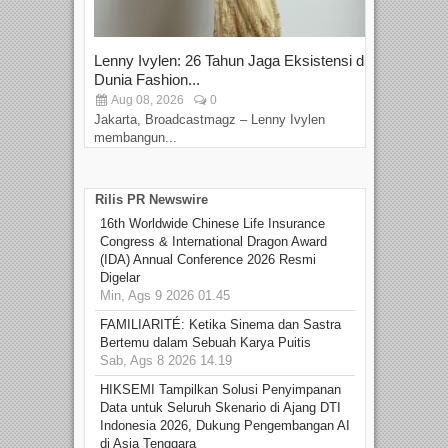
Lenny Ivylen: 26 Tahun Jaga Eksistensi di
Yan
Dunia Fashion...
Sin
Aug 08, 2026
0
D
Jakarta, Broadcastmagz – Lenny Ivylen
Jaka
membangun...
Rilis PR Newswire
16th Worldwide Chinese Life Insurance
Congress & International Dragon Award
(IDA) Annual Conference 2026 Resmi
Digelar
Min, Ags 9 2026 01.45
FAMILIARITÉ: Ketika Sinema dan Sastra
Bertemu dalam Sebuah Karya Puitis
Sab, Ags 8 2026 14.19
HIKSEMI Tampilkan Solusi Penyimpanan
Data untuk Seluruh Skenario di Ajang DTI
Indonesia 2026, Dukung Pengembangan AI
di Asia Tenggara