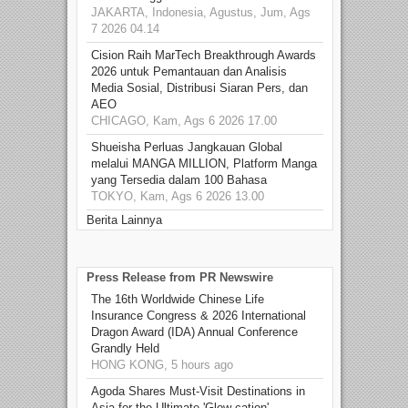
JAKARTA, Indonesia, Agustus, Jum, Ags
7 2026 04.14
Cision Raih MarTech Breakthrough Awards
2026 untuk Pemantauan dan Analisis
Media Sosial, Distribusi Siaran Pers, dan
AEO
CHICAGO, Kam, Ags 6 2026 17.00
Shueisha Perluas Jangkauan Global
melalui MANGA MILLION, Platform Manga
yang Tersedia dalam 100 Bahasa
TOKYO, Kam, Ags 6 2026 13.00
Berita Lainnya
Press Release from PR Newswire
The 16th Worldwide Chinese Life
Insurance Congress & 2026 International
Dragon Award (IDA) Annual Conference
Grandly Held
HONG KONG, 5 hours ago
Agoda Shares Must-Visit Destinations in
Asia for the Ultimate 'Glow-cation'