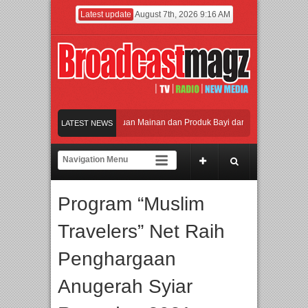
Latest update
August 7th, 2026 9:16 AM
aikan Jakarta dengan Ribuan Mainan dan Produk Bayi dari Seluruh Dunia, IBTE 2
LATEST NEWS
di Gerbang Inovasi dan Peluang Bisnis Industri Gifts dan Housewares Asia Tengga
2026 Dorong Industri Beralih dari Kampanye ke Kolaborasi Jangka Panjang
Program “Muslim
an Perpaduan Warisan Dan Semangat Lokal, BIRKENSTOCK INDONESIA Membuka
Travelers” Net Raih
aikan Jakarta dengan Ribuan Mainan dan Produk Bayi dari Seluruh Dunia, IBTE 2
Penghargaan
Anugerah Syiar