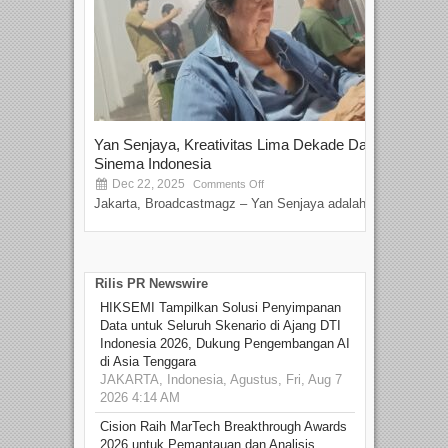
Yan Senjaya, Kreativitas Lima Dekade Dalam
Tam
Sinema Indonesia
Film
Dec 22, 2025
S
Comments Off
Jakarta, Broadcastmagz – Yan Senjaya adalah...
Beka
talen
Rilis PR Newswire
HIKSEMI Tampilkan Solusi Penyimpanan
Data untuk Seluruh Skenario di Ajang DTI
Indonesia 2026, Dukung Pengembangan AI
di Asia Tenggara
JAKARTA, Indonesia, Agustus, Fri, Aug 7
2026 4:14 AM
Cision Raih MarTech Breakthrough Awards
2026 untuk Pemantauan dan Analisis