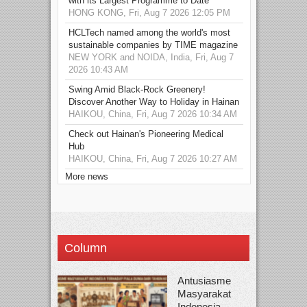
with its Largest Programme to Date
HONG KONG, Fri, Aug 7 2026 12:05 PM
HCLTech named among the world's most
sustainable companies by TIME magazine
NEW YORK and NOIDA, India, Fri, Aug 7
2026 10:43 AM
Swing Amid Black‑Rock Greenery!
Discover Another Way to Holiday in Hainan
HAIKOU, China, Fri, Aug 7 2026 10:34 AM
Check out Hainan's Pioneering Medical
Hub
HAIKOU, China, Fri, Aug 7 2026 10:27 AM
More news
Column
Antusiasme
Masyarakat
Indonesia