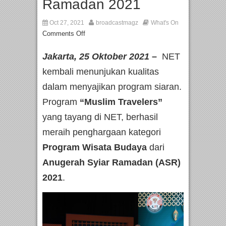
Ramadan 2021
Oct 27, 2021
broadcastmagz
What's On
Comments Off
Jakarta, 25 Oktober 2021
–
NET
kembali menunjukan kualitas
dalam menyajikan program siaran.
Program
“Muslim Travelers”
yang tayang di NET, berhasil
meraih penghargaan kategori
Program Wisata Budaya
dari
Anugerah Syiar Ramadan (ASR)
2021
.