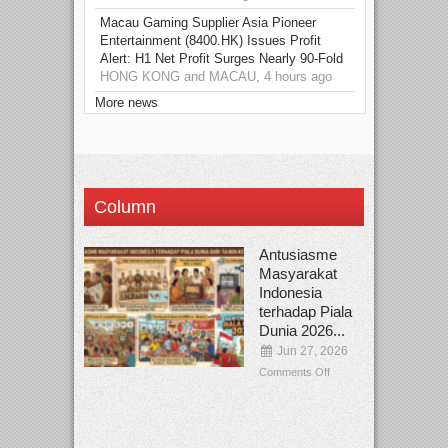
Macau Gaming Supplier Asia Pioneer
Entertainment (8400.HK) Issues Profit
Alert: H1 Net Profit Surges Nearly 90-Fold
HONG KONG and MACAU, 4 hours ago
More news
Column
Antusiasme
Masyarakat
Indonesia
terhadap Piala
Dunia 2026...
Jun 27, 2026
Comments Off