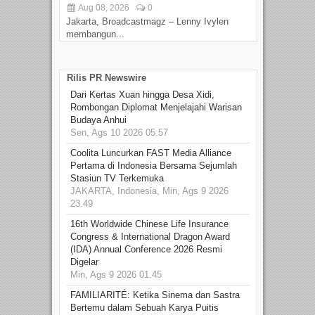
Aug 08, 2026
0
D
Jakarta, Broadcastmagz – Lenny Ivylen
Jaka
membangun...
Rilis PR Newswire
Dari Kertas Xuan hingga Desa Xidi,
Rombongan Diplomat Menjelajahi Warisan
Budaya Anhui
Sen, Ags 10 2026 05.57
Coolita Luncurkan FAST Media Alliance
Pertama di Indonesia Bersama Sejumlah
Stasiun TV Terkemuka
JAKARTA, Indonesia, Min, Ags 9 2026
23.49
16th Worldwide Chinese Life Insurance
Congress & International Dragon Award
(IDA) Annual Conference 2026 Resmi
Digelar
Min, Ags 9 2026 01.45
FAMILIARITÉ: Ketika Sinema dan Sastra
Bertemu dalam Sebuah Karya Puitis