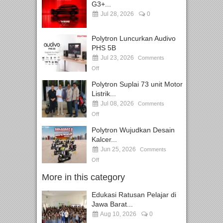
G3+...
Jul 28, 2026
0
Polytron Luncurkan Audivo
PHS 5B
Jul 23, 2026
Comments
Off
Polytron Suplai 73 unit Motor
Listrik...
Jul 08, 2026
Comments
Off
Polytron Wujudkan Desain
Kalcer...
Jun 25, 2026
Comments
Off
More in this category
Edukasi Ratusan Pelajar di
Jawa Barat...
Aug 10, 2026
0