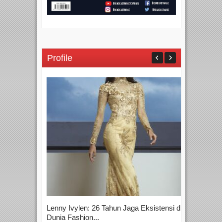
Profile
Lenny Ivylen: 26 Tahun Jaga Eksistensi di
Yan
Dunia Fashion...
Sin