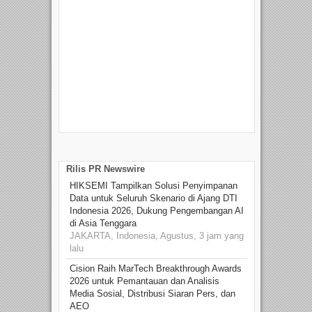
Tam
Film
S
Beka
talen
Rilis PR Newswire
HIKSEMI Tampilkan Solusi Penyimpanan
Data untuk Seluruh Skenario di Ajang DTI
Indonesia 2026, Dukung Pengembangan AI
di Asia Tenggara
JAKARTA, Indonesia, Agustus, 3 jam yang
lalu
Cision Raih MarTech Breakthrough Awards
2026 untuk Pemantauan dan Analisis
Media Sosial, Distribusi Siaran Pers, dan
AEO