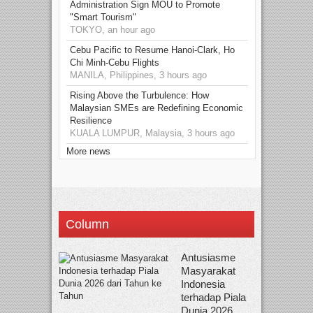
Administration Sign MOU to Promote
"Smart Tourism"
TOKYO, an hour ago
Cebu Pacific to Resume Hanoi-Clark, Ho
Chi Minh-Cebu Flights
MANILA, Philippines, 3 hours ago
Rising Above the Turbulence: How
Malaysian SMEs are Redefining Economic
Resilience
KUALA LUMPUR, Malaysia, 3 hours ago
More news
Column
Antusiasme
Masyarakat
Indonesia
terhadap Piala
Dunia 2026...