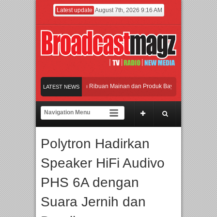
Latest update
August 7th, 2026 9:16 AM
Meramaikan Jakarta dengan Ribuan Mainan dan Produk Bayi dari Seluruh Dunia, I
LATEST NEWS
Menjadi Gerbang Inovasi dan Peluang Bisnis Industri Gifts dan Housewares Asia T
APMF 2026 Dorong Industri Beralih dari Kampanye ke Kolaborasi Jangka Panjang
Polytron Hadirkan
Rayakan Perpaduan Warisan Dan Semangat Lokal, BIRKENSTOCK INDONESIA Mem
Speaker HiFi Audivo
Meramaikan Jakarta dengan Ribuan Mainan dan Produk Bayi dari Seluruh Dunia, I
PHS 6A dengan
Suara Jernih dan