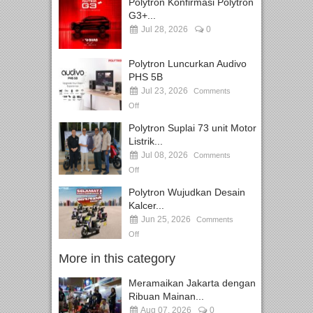
Polytron Konfirmasi Polytron
G3+...
Jul 28, 2026
0
Polytron Luncurkan Audivo
PHS 5B
Jul 23, 2026
Comments
Off
Polytron Suplai 73 unit Motor
Listrik...
Jul 08, 2026
Comments
Off
Polytron Wujudkan Desain
Kalcer...
Jun 25, 2026
Comments
Off
More in this category
Meramaikan Jakarta dengan
Ribuan Mainan...
Aug 07, 2026
0