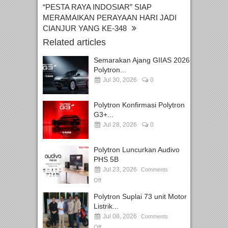
“PESTA RAYA INDOSIAR” SIAP
MERAMAIKAN PERAYAAN HARI JADI
CIANJUR YANG KE-348
Related articles
Semarakan Ajang GIIAS 2026,
Polytron...
Jul 30, 2026
0
Polytron Konfirmasi Polytron
G3+...
Jul 28, 2026
0
Polytron Luncurkan Audivo
PHS 5B
Jul 23, 2026
Comments
Off
Polytron Suplai 73 unit Motor
Listrik...
Jul 08, 2026
Comments
Off