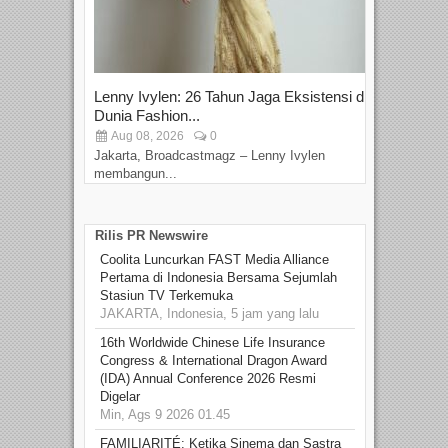
Lenny Ivylen: 26 Tahun Jaga Eksistensi di
Yan
Dunia Fashion...
Sin
Aug 08, 2026
0
D
Jakarta, Broadcastmagz – Lenny Ivylen
Jaka
membangun...
Rilis PR Newswire
Coolita Luncurkan FAST Media Alliance
Pertama di Indonesia Bersama Sejumlah
Stasiun TV Terkemuka
JAKARTA, Indonesia, 5 jam yang lalu
16th Worldwide Chinese Life Insurance
Congress & International Dragon Award
(IDA) Annual Conference 2026 Resmi
Digelar
Min, Ags 9 2026 01.45
FAMILIARITÉ: Ketika Sinema dan Sastra