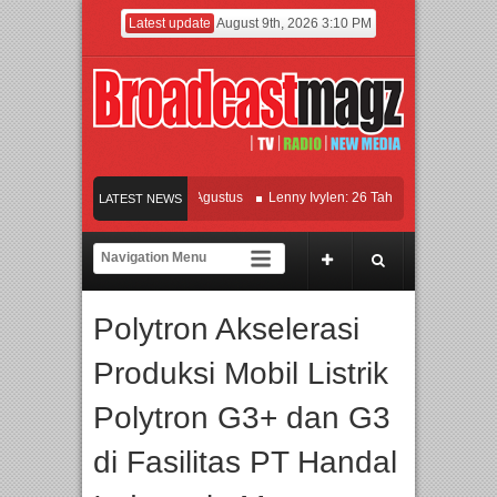
Latest update
August 9th, 2026 3:10 PM
OK MEJIK Siap Tayang 13 Agustus
Lenny Ivylen: 26 Tahun Jaga Eksistensi di 
LATEST NEWS
iversitas Agung Podomoro Jalin Kerja Sama Pendidikan dan Riset untuk Cetak Ta
n Jakarta dengan Ribuan Mainan dan Produk Bayi dari Seluruh Dunia, IBTE 2026
Polytron Akselerasi
Produksi Mobil Listrik
Polytron G3+ dan G3
di Fasilitas PT Handal