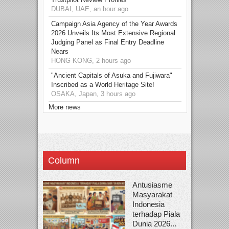
DUBAI, UAE, an hour ago
Campaign Asia Agency of the Year Awards
2026 Unveils Its Most Extensive Regional
Judging Panel as Final Entry Deadline
Nears
HONG KONG, 2 hours ago
"Ancient Capitals of Asuka and Fujiwara"
Inscribed as a World Heritage Site!
OSAKA, Japan, 3 hours ago
More news
Column
Antusiasme
Masyarakat
Indonesia
terhadap Piala
Dunia 2026...