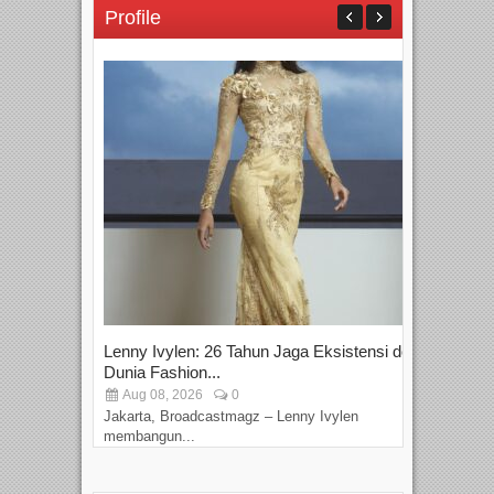
Profile
Lenny Ivylen: 26 Tahun Jaga Eksistensi do
Yan
Dunia Fashion...
Sin
Aug 08, 2026
0
D
Jakarta, Broadcastmagz – Lenny Ivylen
Jaka
membangun...