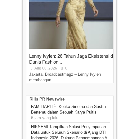
Lenny Ivylen: 26 Tahun Jaga Eksistensi di
Yan
Dunia Fashion...
Sin
Aug 08, 2026
0
D
Jakarta, Broadcastmagz – Lenny Ivylen
Jaka
membangun...
Rilis PR Newswire
FAMILIARITÉ: Ketika Sinema dan Sastra
Bertemu dalam Sebuah Karya Puitis
6 jam yang lalu
HIKSEMI Tampilkan Solusi Penyimpanan
Data untuk Seluruh Skenario di Ajang DTI
Indonesia 2026, Dukung Pengembangan AI