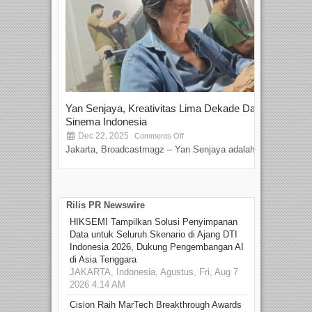
Yan Senjaya, Kreativitas Lima Dekade Dalam
Tam
Sinema Indonesia
Film
Dec 22, 2025
S
Comments Off
Jakarta, Broadcastmagz – Yan Senjaya adalah...
Beka
talen
Rilis PR Newswire
HIKSEMI Tampilkan Solusi Penyimpanan
Data untuk Seluruh Skenario di Ajang DTI
Indonesia 2026, Dukung Pengembangan AI
di Asia Tenggara
JAKARTA, Indonesia, Agustus, Fri, Aug 7
2026 4:14 AM
Cision Raih MarTech Breakthrough Awards