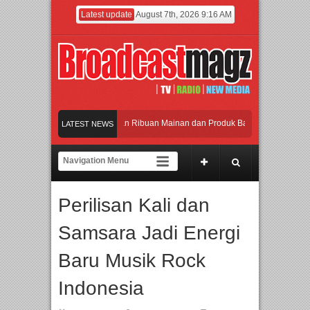
Latest update
August 7th, 2026 9:16 AM
Meramaikan Jakarta dengan Ribuan Mainan dan Produk Bayi dari Seluruh Dunia, 
LATEST NEWS
Menjadi Gerbang Inovasi dan Peluang Bisnis Industri Gifts dan Housewares Asia 
APMF 2026 Dorong Industri Beralih dari Kampanye ke Kolaborasi Jangka Panjan
Perilisan Kali dan
Rayakan Perpaduan Warisan Dan Semangat Lokal, BIRKENSTOCK INDONESIA Me
Samsara Jadi Energi
Meramaikan Jakarta dengan Ribuan Mainan dan Produk Bayi dari Seluruh Dunia, 
Baru Musik Rock
Indonesia