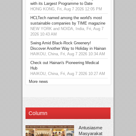
with its Largest Programme to Date
HONG KONG, Fri, Aug 7 2026 12:05 PM
HCLTech named among the world's most
sustainable companies by TIME magazine
NEW YORK and NOIDA, India, Fri, Aug 7
2026 10:43 AM
Swing Amid Black‑Rock Greenery!
Discover Another Way to Holiday in Hainan
HAIKOU, China, Fri, Aug 7 2026 10:34 AM
Check out Hainan's Pioneering Medical
Hub
HAIKOU, China, Fri, Aug 7 2026 10:27 AM
More news
Column
Antusiasme
Masyarakat