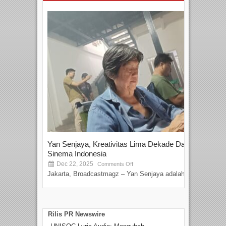
Yan Senjaya, Kreativitas Lima Dekade Dalam
Tam
Sinema Indonesia
Film
Dec 22, 2025
S
Comments Off
Jakarta, Broadcastmagz – Yan Senjaya adalah...
Beka
talen
Rilis PR Newswire