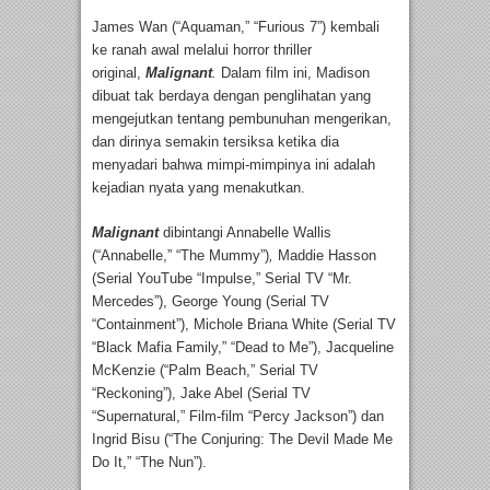
James Wan (“Aquaman,” “Furious 7”) kembali
ke ranah awal melalui horror thriller
original,
Malignant
.
Dalam film ini, Madison
dibuat tak berdaya dengan penglihatan yang
mengejutkan tentang pembunuhan mengerikan,
dan dirinya semakin tersiksa ketika dia
menyadari bahwa mimpi-mimpinya ini adalah
kejadian nyata yang menakutkan.
Malignant
dibintangi Annabelle Wallis
(“Annabelle,” “The Mummy”)
,
Maddie Hasson
(Serial YouTube “Impulse,” Serial TV “Mr.
Mercedes”), George Young (Serial TV
“Containment”), Michole Briana White (Serial TV
“Black Mafia Family,” “Dead to Me”), Jacqueline
McKenzie (“Palm Beach,” Serial TV
“Reckoning”), Jake Abel (Serial TV
“Supernatural,” Film-film “Percy Jackson”) dan
Ingrid Bisu (“The Conjuring: The Devil Made Me
Do It,” “The Nun”).