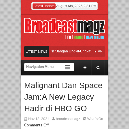
Latest update
August 6th, 2026 2:31 PM
fan Hadirkan Hipdut Modern “Jangan Ungkit-Ungkit”
APMF 2026 Dorong Indust
LATEST NEWS
Rayakan Perpaduan Warisan Dan Semangat Lokal, BIRKENSTOCK INDONESIA Mem
olaborasi UT School, PTBA, dan Kamaju Tingkatkan Kualitas SDM melalui Basic
Malignant Dan Space
wilite Orchestra Presents The Beatles & Queen – feat. Marcello Tahitoe dan Sand
Jam:A New Legacy
Hadir di HBO GO
Nov 13, 2021
broadcastmagz
What's On
Comments Off