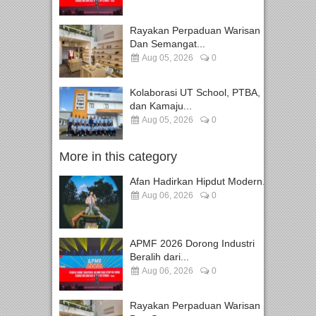
Rayakan Perpaduan Warisan
Dan Semangat...
Aug 05, 2026
0
Kolaborasi UT School, PTBA,
dan Kamaju...
Aug 05, 2026
0
More in this category
Afan Hadirkan Hipdut Modern...
Aug 06, 2026
0
APMF 2026 Dorong Industri
Beralih dari...
Aug 06, 2026
0
Rayakan Perpaduan Warisan