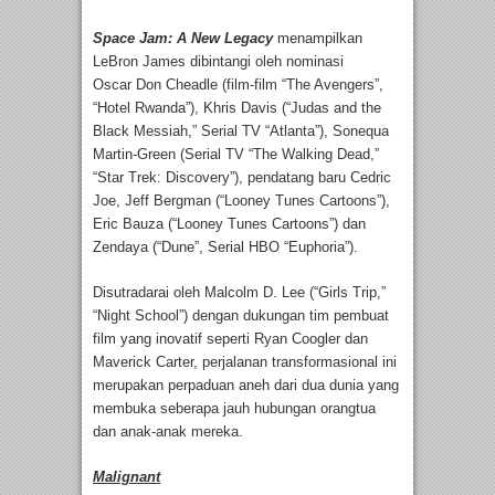
Space Jam: A New Legacy
menampilkan
LeBron James dibintangi oleh nominasi
Oscar Don Cheadle (film-film “The Avengers”,
“Hotel Rwanda”), Khris Davis (“Judas and the
Black Messiah,” Serial TV “Atlanta”), Sonequa
Martin-Green (Serial TV “The Walking Dead,”
“Star Trek: Discovery”), pendatang baru Cedric
Joe, Jeff Bergman (“Looney Tunes Cartoons”),
Eric Bauza (“Looney Tunes Cartoons”) dan
Zendaya (“Dune”, Serial HBO “Euphoria”).
Disutradarai oleh Malcolm D. Lee (“Girls Trip,”
“Night School”) dengan dukungan tim pembuat
film yang inovatif seperti Ryan Coogler dan
Maverick Carter, perjalanan transformasional ini
merupakan perpaduan aneh dari dua dunia yang
membuka seberapa jauh hubungan orangtua
dan anak-anak mereka.
Malignant