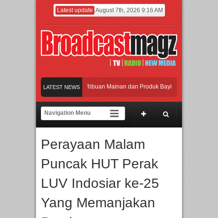
Latest update
August 7th, 2026 9:16 AM
maikan Jakarta dengan Ribuan Mainan dan Produk Bayi dari Seluruh Dunia, IBTE
LATEST NEWS
adi Gerbang Inovasi dan Peluang Bisnis Industri Gifts dan Housewares Asia Teng
 2026 Dorong Industri Beralih dari Kampanye ke Kolaborasi Jangka Panjang
Perayaan Malam
akan Perpaduan Warisan Dan Semangat Lokal, BIRKENSTOCK INDONESIA Membuk
Puncak HUT Perak
maikan Jakarta dengan Ribuan Mainan dan Produk Bayi dari Seluruh Dunia, IBTE
LUV Indosiar ke-25
Yang Memanjakan