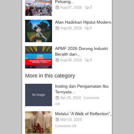
Peluang...
Aug 07, 2026
0
Afan Hadirkan Hipdut Modern...
Aug 06, 2026
0
APMF 2026 Dorong Industri
Beralih dari...
Aug 06, 2026
0
More in this category
Insting dan Pengamatan Ibu
Ternyata...
Apr 25, 2026
Comments
Off
Melalui “A Walk of Reflection”,...
Mar 03, 2026
Comments Off