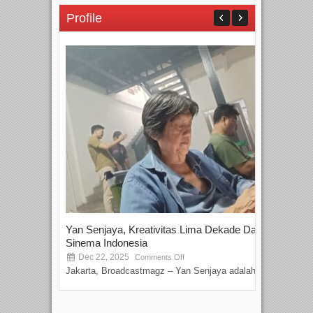
Profile
Yan Senjaya, Kreativitas Lima Dekade Dalam
Tam
Sinema Indonesia
Film
Dec 22, 2025
S
Comments Off
Jakarta, Broadcastmagz – Yan Senjaya adalah...
Beka
talen