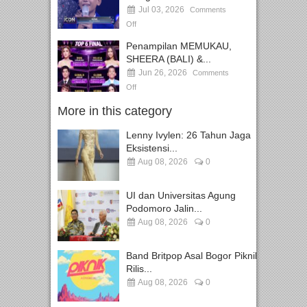
Jul 03, 2026
Comments
Off
Penampilan MEMUKAU,
SHEERA (BALI) &...
Jun 26, 2026
Comments
Off
More in this category
Lenny Ivylen: 26 Tahun Jaga
Eksistensi...
Aug 08, 2026
0
UI dan Universitas Agung
Podomoro Jalin...
Aug 08, 2026
0
Band Britpop Asal Bogor Piknik
Rilis...
Aug 08, 2026
0