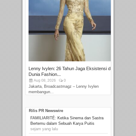
Lenny Ivylen: 26 Tahun Jaga Eksistensi di
Yan
Dunia Fashion...
Sin
Aug 08, 2026
0
D
Jakarta, Broadcastmagz – Lenny Ivylen
Jaka
membangun...
Rilis PR Newswire
FAMILIARITÉ: Ketika Sinema dan Sastra
Bertemu dalam Sebuah Karya Puitis
sejam yang lalu