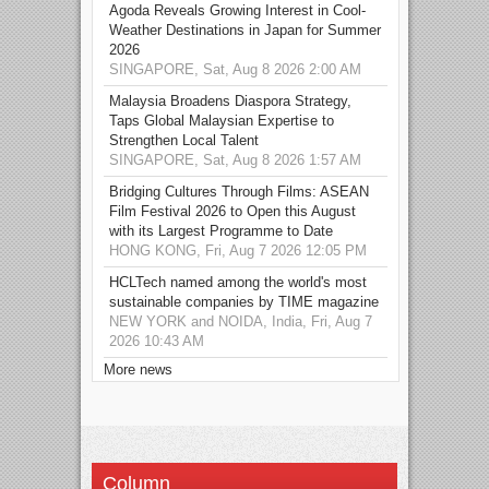
Agoda Reveals Growing Interest in Cool-
Weather Destinations in Japan for Summer
2026
SINGAPORE, Sat, Aug 8 2026 2:00 AM
Malaysia Broadens Diaspora Strategy,
Taps Global Malaysian Expertise to
Strengthen Local Talent
SINGAPORE, Sat, Aug 8 2026 1:57 AM
Bridging Cultures Through Films: ASEAN
Film Festival 2026 to Open this August
with its Largest Programme to Date
HONG KONG, Fri, Aug 7 2026 12:05 PM
HCLTech named among the world's most
sustainable companies by TIME magazine
NEW YORK and NOIDA, India, Fri, Aug 7
2026 10:43 AM
More news
Column