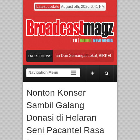
Latest update
August 5th, 2026 6:41 PM
Rayakan Perpaduan Warisan Dan Semangat Lokal, BIRKENSTOCK INDONESIA Me
LATEST NEWS
Kolaborasi UT School, PTBA, dan Kamaju Tingkatkan Kualitas SDM melalui Basi
Twilite Orchestra Presents The Beatles & Queen – feat. Marcello Tahitoe dan San
Nonton Konser
Wawancara Eksklusif Pemain Sinetron Biarkan Hati Bicara, Febby Rastanty, Rang
Sambil Galang
Rayakan Perpaduan Warisan Dan Semangat Lokal, BIRKENSTOCK INDONESIA Me
Donasi di Helaran
Seni Pacantel Rasa