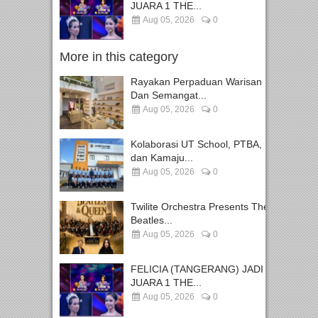
JUARA 1 THE...
Aug 05, 2026
0
More in this category
Rayakan Perpaduan Warisan
Dan Semangat...
Aug 05, 2026
0
Kolaborasi UT School, PTBA,
dan Kamaju...
Aug 05, 2026
0
Twilite Orchestra Presents The
Beatles...
Aug 05, 2026
0
FELICIA (TANGERANG) JADI
JUARA 1 THE...
Aug 05, 2026
0