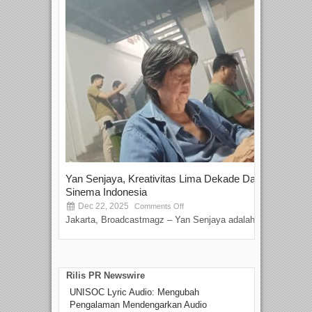
Yan Senjaya, Kreativitas Lima Dekade Dalam
Tam
Sinema Indonesia
Film
Dec 22, 2025
S
Comments Off
Jakarta, Broadcastmagz – Yan Senjaya adalah...
Beka
talen
Rilis PR Newswire
UNISOC Lyric Audio: Mengubah
Pengalaman Mendengarkan Audio