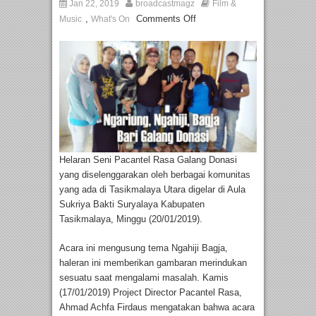
Jan 22, 2019
broadcastmagz
Film &
,
Comments Off
Music
What's On
Helaran Seni Pacantel Rasa Galang Donasi
yang diselenggarakan oleh berbagai komunitas
yang ada di Tasikmalaya Utara digelar di Aula
Sukriya Bakti Suryalaya Kabupaten
Tasikmalaya, Minggu (20/01/2019).
Acara ini mengusung tema Ngahiji Bagja,
haleran ini memberikan gambaran merindukan
sesuatu saat mengalami masalah. Kamis
(17/01/2019) Project Director Pacantel Rasa,
Ahmad Achfa Firdaus mengatakan bahwa acara