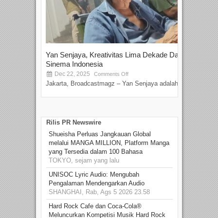
Yan Senjaya, Kreativitas Lima Dekade Dalam
Tam
Sinema Indonesia
Film
Dec 22, 2025
S
Comments Off
Jakarta, Broadcastmagz – Yan Senjaya adalah...
Beka
talen
Rilis PR Newswire
Shueisha Perluas Jangkauan Global
melalui MANGA MILLION, Platform Manga
yang Tersedia dalam 100 Bahasa
TOKYO, sejam yang lalu
UNISOC Lyric Audio: Mengubah
Pengalaman Mendengarkan Audio
SHANGHAI, Rab, Ags 5 2026 23.58
Hard Rock Cafe dan Coca-Cola®
Meluncurkan Kompetisi Musik Hard Rock