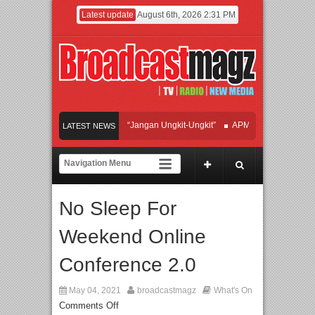
Latest update
August 6th, 2026 2:31 PM
n Hadirkan Hipdut Modern “Jangan Ungkit-Ungkit”
APMF 2026 Dorong Industri 
LATEST NEWS
akan Perpaduan Warisan Dan Semangat Lokal, BIRKENSTOCK INDONESIA Membu
aborasi UT School, PTBA, dan Kamaju Tingkatkan Kualitas SDM melalui Basic Me
No Sleep For
lite Orchestra Presents The Beatles & Queen – feat. Marcello Tahitoe dan Sandhy 
Weekend Online
Conference 2.0
May 04, 2021
broadcastmagz
What's On
Comments Off