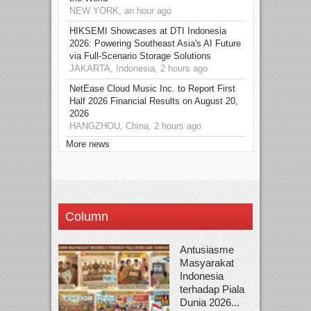
NEW YORK, an hour ago
HIKSEMI Showcases at DTI Indonesia
2026: Powering Southeast Asia's AI Future
via Full‑Scenario Storage Solutions
JAKARTA, Indonesia, 2 hours ago
NetEase Cloud Music Inc. to Report First
Half 2026 Financial Results on August 20,
2026
HANGZHOU, China, 2 hours ago
More news
Column
Antusiasme
Masyarakat
Indonesia
terhadap Piala
Dunia 2026...