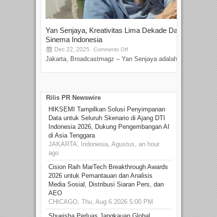
Yan Senjaya, Kreativitas Lima Dekade Dalam
Tam
Sinema Indonesia
Film
Dec 22, 2025
S
Comments Off
Jakarta, Broadcastmagz – Yan Senjaya adalah...
Beka
talen
Rilis PR Newswire
HIKSEMI Tampilkan Solusi Penyimpanan
Data untuk Seluruh Skenario di Ajang DTI
Indonesia 2026, Dukung Pengembangan AI
di Asia Tenggara
JAKARTA, Indonesia, Agustus, an hour
ago
Cision Raih MarTech Breakthrough Awards
2026 untuk Pemantauan dan Analisis
Media Sosial, Distribusi Siaran Pers, dan
AEO
CHICAGO, Thu, Aug 6 2026 5:00 PM
Shueisha Perluas Jangkauan Global