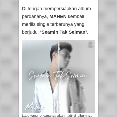
Di tengah mempersiapkan album
perdananya,
MAHEN
kembali
merilis single terbarunya yang
berjudul “
Seamin Tak Seiman
”.
Lagu yang rencananya akan hadir di albumnya