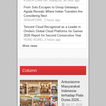
KUALA LUMPUR, Malaysia, an hour ago
From Solo Escapes to Group Getaways:
Agoda Reveals Where Indian Travelers Are
Considering Next
SINGAPORE, 2 hours ago
Tencent Cloud Recognized as a Leader in
Omdia's Global Cloud Platforms for Games
2026 Report for Second Consecutive Year
HONG KONG, 2 hours ago
More news
Column
Antusiasme
Masyarakat
Indonesia
terhadap Piala
Dunia 2026...
Jun 27, 2026