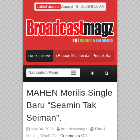
Latest update
August 7th, 2026 9:16 AM
eramaikan Jakarta dengan Ribuan Mainan dan Produk Bayi dari Seluruh Dunia, I
LATEST NEWS
enjadi Gerbang Inovasi dan Peluang Bisnis Industri Gifts dan Housewares Asia Te
PMF 2026 Dorong Industri Beralih dari Kampanye ke Kolaborasi Jangka Panjang
MAHEN Merilis Single
ayakan Perpaduan Warisan Dan Semangat Lokal, BIRKENSTOCK INDONESIA Mem
Baru “Seamin Tak
eramaikan Jakarta dengan Ribuan Mainan dan Produk Bayi dari Seluruh Dunia, I
Seiman”.
May 04, 2021
broadcastmagz
Film &
,
Comments Off
Music
What's On