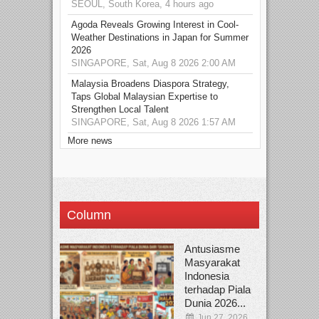
SEOUL, South Korea, 4 hours ago
Agoda Reveals Growing Interest in Cool-
Weather Destinations in Japan for Summer
2026
SINGAPORE, Sat, Aug 8 2026 2:00 AM
Malaysia Broadens Diaspora Strategy,
Taps Global Malaysian Expertise to
Strengthen Local Talent
SINGAPORE, Sat, Aug 8 2026 1:57 AM
More news
Column
Antusiasme
Masyarakat
Indonesia
terhadap Piala
Dunia 2026...
Jun 27, 2026