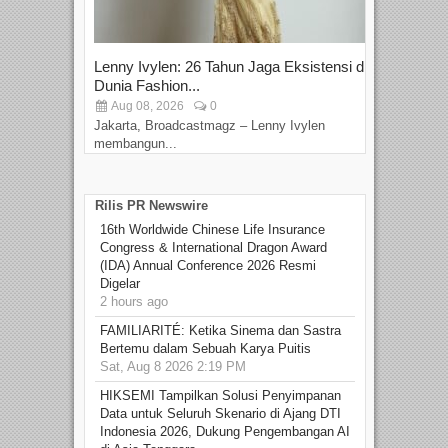
Lenny Ivylen: 26 Tahun Jaga Eksistensi di
Yan
Dunia Fashion...
Sin
Aug 08, 2026
0
D
Jakarta, Broadcastmagz – Lenny Ivylen
Jaka
membangun...
Rilis PR Newswire
16th Worldwide Chinese Life Insurance
Congress & International Dragon Award
(IDA) Annual Conference 2026 Resmi
Digelar
2 hours ago
FAMILIARITÉ: Ketika Sinema dan Sastra
Bertemu dalam Sebuah Karya Puitis
Sat, Aug 8 2026 2:19 PM
HIKSEMI Tampilkan Solusi Penyimpanan
Data untuk Seluruh Skenario di Ajang DTI
Indonesia 2026, Dukung Pengembangan AI