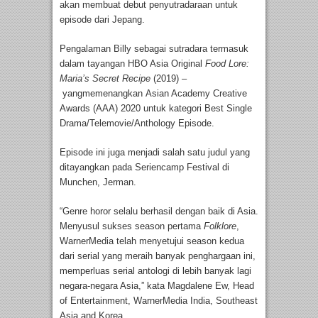
akan membuat debut penyutradaraan untuk
episode dari Jepang.
Pengalaman Billy sebagai sutradara termasuk
dalam tayangan HBO Asia Original
Food Lore:
Maria’s Secret Recipe
(2019)
–
yangmemenangkan Asian Academy Creative
Awards (AAA) 2020 untuk kategori Best Single
Drama/Telemovie/Anthology Episode.
Episode ini juga menjadi salah satu judul yang
ditayangkan pada Seriencamp Festival di
Munchen, Jerman.
“Genre horor selalu berhasil dengan baik di Asia.
Menyusul sukses season pertama
Folklore
,
WarnerMedia telah menyetujui season kedua
dari serial yang meraih banyak penghargaan ini,
memperluas serial antologi di lebih banyak lagi
negara-negara Asia,” kata Magdalene Ew, Head
of Entertainment, WarnerMedia India, Southeast
Asia and Korea.