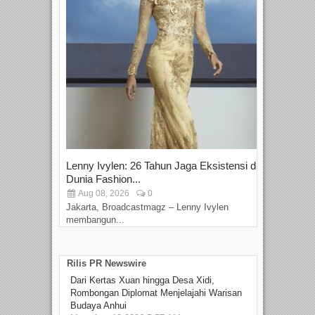
Lenny Ivylen: 26 Tahun Jaga Eksistensi di
Yan
Dunia Fashion...
Sin
Aug 08, 2026
0
D
Jakarta, Broadcastmagz – Lenny Ivylen
Jaka
membangun...
Rilis PR Newswire
Dari Kertas Xuan hingga Desa Xidi,
Rombongan Diplomat Menjelajahi Warisan
Budaya Anhui