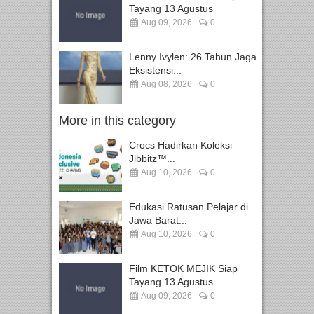
Tayang 13 Agustus
Aug 09, 2026
0
Lenny Ivylen: 26 Tahun Jaga
Eksistensi...
Aug 08, 2026
0
More in this category
Crocs Hadirkan Koleksi
Jibbitz™...
Aug 10, 2026
0
Edukasi Ratusan Pelajar di
Jawa Barat...
Aug 10, 2026
0
Film KETOK MEJIK Siap
Tayang 13 Agustus
Aug 09, 2026
0