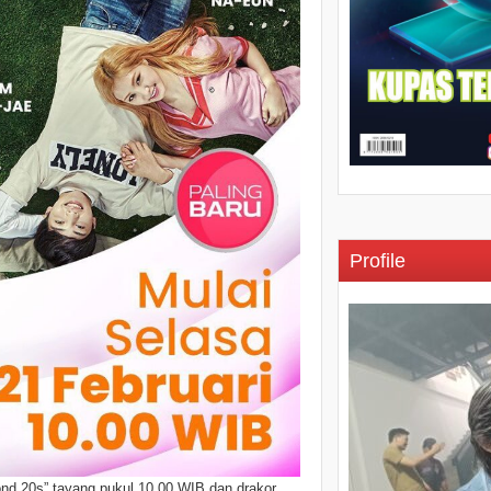
Profile
nd 20s” tayang pukul 10.00 WIB dan drakor