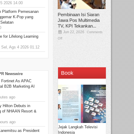
5 2026 14.00
n Platform Pemesanan
Pembinaan Isi Siaran
ggemar K-Pop yang
Jawa Pos Multimedia
 Selatan
TV, KPI Tekankan...
0
Jun 22, 2026
Comments
 for Lifelong Learning
Off
Sel, Ags 4 2026 01.12
Book
 PR Newswire
 Fortinet As APAC
ral B2B Marketing AI
utes ago
y Hilton Debuts in
g of NHAAN Resort &
hours ago
Jejak Langkah Televisi
Kanemitsu as President
Indonesia