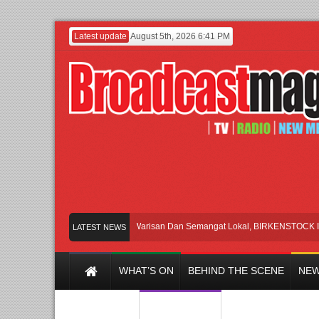
Latest update
August 5th, 2026 6:41 PM
Rayakan Perpaduan Warisan Dan Semangat Lokal, BIRKENSTOCK INDONESI
LATEST NEWS
WHAT’S ON
BEHIND THE SCENE
NEW
Y CHANNEL
FILM & MUSIC