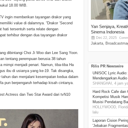
pukul 18.00 WIB.
TV ingin memberikan tayangan drakor yang
emiliki value di dalamnya. “Drakor ‘Second
Yan Senjaya, Kreat
hati tersentuh serta relate dengan
Sinema Indonesia
at terhibur dengan dua tayangan drakor
Dec 22, 2025
Comme
Jakarta, Broadcastmag
ang dibintangi Choi Ji Woo dan Lee Sang Yoon.
akan tentang perempuan berusia 38 tahun
 mimpi menjadi penari. Namun, tiba-tiba Ha
Rilis PR Newswire
gus ibu di usianya yang ke-19. Tak disangka,
UNISOC Lyric Audio
0 tahun dan menjalani kesempatan kedua dalam
Mendengarkan Audio
Ra pun berpengaruh terhadap kisah cintanya.
SHANGHAI, 4 jam ya
Hard Rock Cafe dan
st Actress dan Two Star Award dari tvN10
Kompetisi Musik Har
Musisi Pendatang Ba
HOLLYWOOD, Florida
lalu
Laporan Cision Perin
'Jebakan Fragmentas