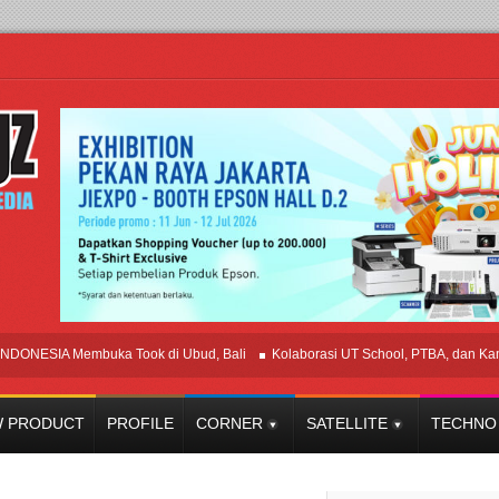
A Membuka Took di Ubud, Bali
Kolaborasi UT School, PTBA, dan Kamaju Tin
 PRODUCT
PROFILE
CORNER
SATELLITE
TECHNO