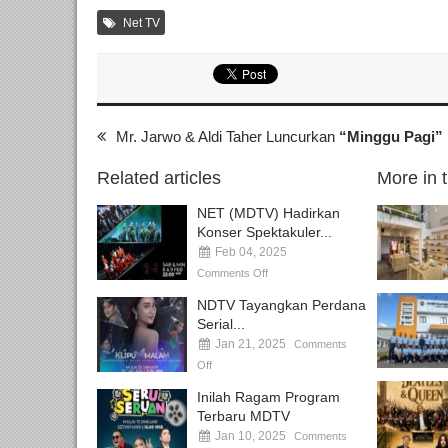
Net TV
Mr. Jarwo & Aldi Taher Luncurkan
“Minggu Pagi”
Related articles
More in 
NET (MDTV) Hadirkan
Konser Spektakuler...
Feb 04, 2025
Comments Off
NDTV Tayangkan Perdana
Serial...
Jan 21, 2025
Comments
Off
Inilah Ragam Program
Terbaru MDTV
Jan 10, 2025
Comments