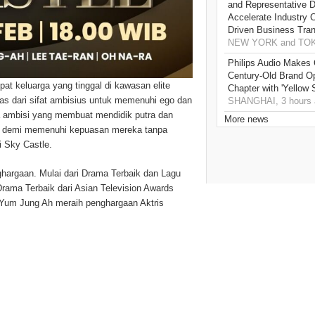
and Representative Di
Accelerate Industry 
Driven Business Tran
NEW YORK and TOKY
Philips Audio Makes 
Century-Old Brand O
t keluarga yang tinggal di kawasan elite
Chapter with 'Yellow
pas dari sifat ambisius untuk memenuhi ego dan
SHANGHAI, 3 hours 
a ambisi yang membuat mendidik putra dan
More news
kan demi memenuhi kepuasan mereka tanpa
i Sky Castle.
hargaan. Mulai dari Drama Terbaik dan Lagu
rama Terbaik dari Asian Television Awards
i, Yum Jung Ah meraih penghargaan Aktris