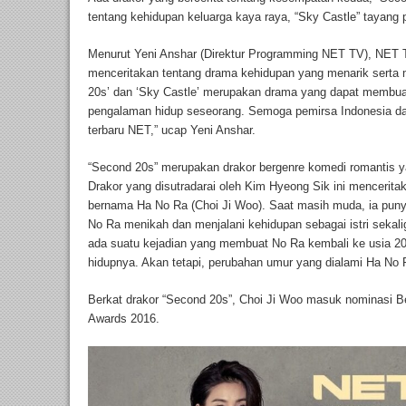
tentang kehidupan keluarga kaya raya, “Sky Castle” tayang 
Menurut Yeni Anshar (Direktur Programming NET TV), NET 
menceritakan tentang drama kehidupan yang menarik serta m
20s’ dan ‘Sky Castle’ merupakan drama yang dapat membuat 
pengalaman hidup seseorang. Semoga pemirsa Indonesia dap
terbaru NET,” ucap Yeni Anshar.
“Second 20s” merupakan drakor bergenre komedi romantis y
Drakor yang disutradarai oleh Kim Hyeong Sik ini mencerit
bernama Ha No Ra (Choi Ji Woo). Saat masih muda, ia punya
No Ra menikah dan menjalani kehidupan sebagai istri sekali
ada suatu kejadian yang membuat No Ra kembali ke usia 2
hidupnya. Akan tetapi, perubahan umur yang dialami Ha No 
Berkat drakor “Second 20s”, Choi Ji Woo masuk nominasi Be
Awards 2016.