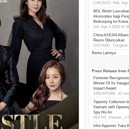
CHICAGO, Rab, Ags 
NOL World Luncurka
Akomodasi bagi Pen
Berkunjung ke Korea
Sel, Ags 4 2026 02.0
China-ASEAN Alliance
Resmi Diluncurkan
GUIYANG, Tiongkok, 
Berita Lainnya
Press Release from
Forrester Recognizes
Winner Of Its Inaugu
Impact Award
SINGAPORE, 42 min
Tapestry Collection b
Vietnam with Openin
Spa Hoi An
HOI AN, Vietnam, 2 
Infor Appoints Yuka 