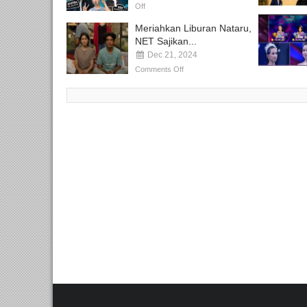
Off
Meriahkan Liburan Nataru,
NET Sajikan...
Dec 21, 2024
Comments Off