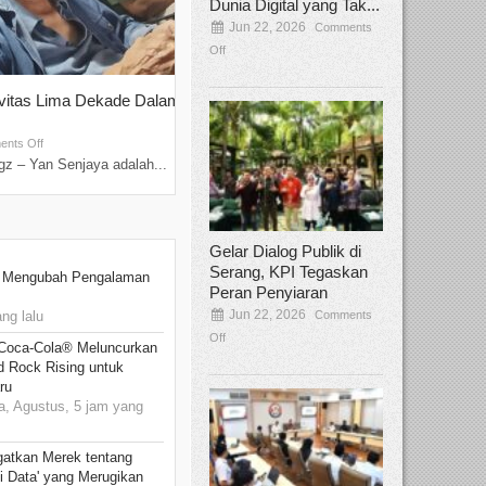
Dunia Digital yang Tak...
Jun 22, 2026
Comments
Off
ivitas Lima Dekade Dalam
Tamee Irelly Menjadi Juri Open Casti
Film Terbaru...
Sep 08, 2025
nts Off
Comments Off
z – Yan Senjaya adalah...
Bekasi, Broadcastmagz – Dalam upaya me
talenta...
Gelar Dialog Publik di
Serang, KPI Tegaskan
: Mengubah Pengalaman
Peran Penyiaran
Jun 22, 2026
Comments
ng lalu
Off
 Coca-Cola® Meluncurkan
d Rock Rising untuk
ru
, Agustus, 5 jam yang
gatkan Merek tentang
i Data' yang Merugikan