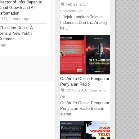
rector of Infor Japan to
Feb 22, 2017
Cloud Growth and AI-
Comments Off
sformation
Jejak Langkah Televisi
O, 2 hours ago
Indonesia Dari Era Analog
ChinaJoy Debut: A
ke...
pens a New Youth
 Summer'
ago
On Air To Online Pengantar
Penyiaran Radio
Oct 06, 2016
Comments
Off
On Air To Online Pengantar
Penyiaran Radio Industri
siaran...