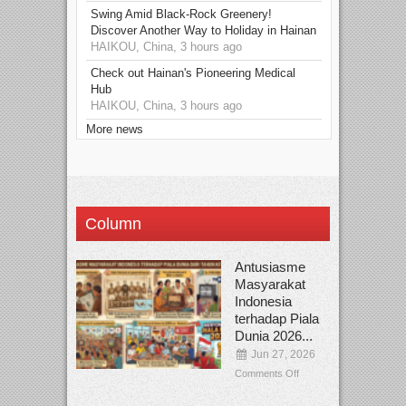
Swing Amid Black‑Rock Greenery!
Discover Another Way to Holiday in Hainan
HAIKOU, China, 3 hours ago
Check out Hainan's Pioneering Medical
Hub
HAIKOU, China, 3 hours ago
More news
Column
Antusiasme
Masyarakat
Indonesia
terhadap Piala
Dunia 2026...
Jun 27, 2026
Comments Off