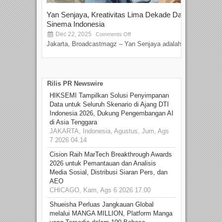
Yan Senjaya, Kreativitas Lima Dekade Dalam
Tam
Sinema Indonesia
Film
Dec 22, 2025
S
Comments Off
Jakarta, Broadcastmagz – Yan Senjaya adalah...
Beka
talen
Rilis PR Newswire
HIKSEMI Tampilkan Solusi Penyimpanan
Data untuk Seluruh Skenario di Ajang DTI
Indonesia 2026, Dukung Pengembangan AI
di Asia Tenggara
JAKARTA, Indonesia, Agustus, Jum, Ags
7 2026 04.14
Cision Raih MarTech Breakthrough Awards
2026 untuk Pemantauan dan Analisis
Media Sosial, Distribusi Siaran Pers, dan
AEO
CHICAGO, Kam, Ags 6 2026 17.00
Shueisha Perluas Jangkauan Global
melalui MANGA MILLION, Platform Manga