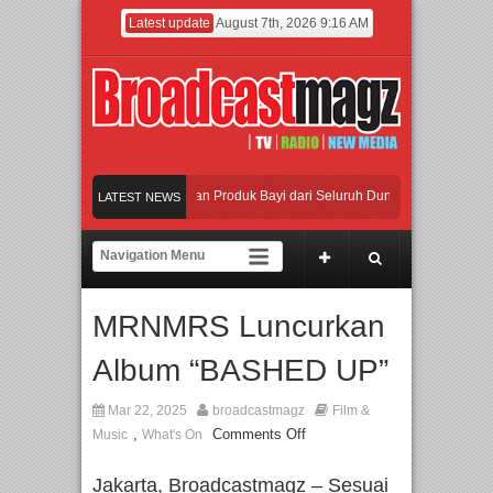
Latest update
August 7th, 2026 9:16 AM
a dengan Ribuan Mainan dan Produk Bayi dari Seluruh Dunia, IBTE 2026 Siap Dig
LATEST NEWS
ovasi dan Peluang Bisnis Industri Gifts dan Housewares Asia Tenggara, IGHE 202
Industri Beralih dari Kampanye ke Kolaborasi Jangka Panjang
MRNMRS Luncurkan
n Warisan Dan Semangat Lokal, BIRKENSTOCK INDONESIA Membuka Took di Ub
Album “BASHED UP”
a dengan Ribuan Mainan dan Produk Bayi dari Seluruh Dunia, IBTE 2026 Siap Dig
Mar 22, 2025
broadcastmagz
Film &
,
Comments Off
Music
What's On
Jakarta, Broadcastmagz – Sesuai