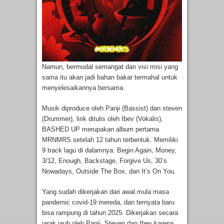
Namun, bermodal semangat dan visi misi yang
sama itu akan jadi bahan bakar termahal untuk
menyelesaikannya bersama.
Musik diproduce oleh Panji (Bassist) dan steven
(Drummer), lirik ditulis oleh Ibev (Vokalis),
BASHED UP merupakan album pertama
MRNMRS setelah 12 tahun terbentuk. Memiliki
9 track lagu di dalamnya: Begin Again, Money,
3/12, Enough, Backstage, Forgive Us, 30’s
Nowadays, Outside The Box, dan It’s On You.
Yang sudah dikerjakan dari awal mula masa
pandemic covid-19 mereda, dan ternyata baru
bisa rampung di tahun 2025. Dikerjakan secara
jarak jauh oleh Panji, Steven dan Ibev karena