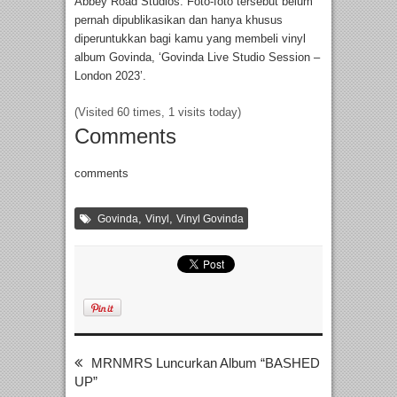
Abbey Road Studios. Foto-foto tersebut belum
pernah dipublikasikan dan hanya khusus
diperuntukkan bagi kamu yang membeli vinyl
album Govinda, ‘Govinda Live Studio Session –
London 2023’.
(Visited 60 times, 1 visits today)
Comments
comments
,
,
Govinda
Vinyl
Vinyl Govinda
MRNMRS Luncurkan Album “BASHED
UP”