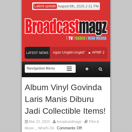
Latest update
August 6th, 2026 2:31 PM
Hadirkan Hipdut Modern “Jangan Ungkit-Ungkit”
APMF 2026 Dorong Industri Be
LATEST NEWS
an Perpaduan Warisan Dan Semangat Lokal, BIRKENSTOCK INDONESIA Membuka
orasi UT School, PTBA, dan Kamaju Tingkatkan Kualitas SDM melalui Basic Mech
Album Vinyl Govinda
te Orchestra Presents The Beatles & Queen – feat. Marcello Tahitoe dan Sandhy So
Laris Manis Diburu
Jadi Collectible Items!
Mar 22, 2025
broadcastmagz
Film &
,
Comments Off
Music
What's On