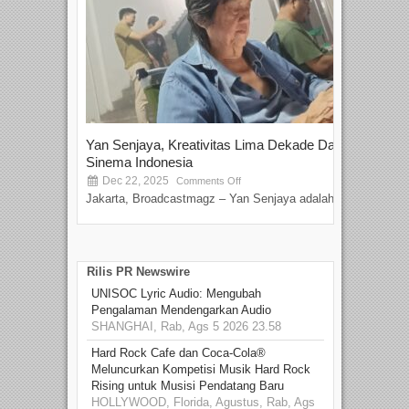
Yan Senjaya, Kreativitas Lima Dekade Dalam
Tam
Sinema Indonesia
Film
Dec 22, 2025
S
Comments Off
Jakarta, Broadcastmagz – Yan Senjaya adalah...
Beka
talen
Rilis PR Newswire
UNISOC Lyric Audio: Mengubah
Pengalaman Mendengarkan Audio
SHANGHAI, Rab, Ags 5 2026 23.58
Hard Rock Cafe dan Coca-Cola®
Meluncurkan Kompetisi Musik Hard Rock
Rising untuk Musisi Pendatang Baru
HOLLYWOOD, Florida, Agustus, Rab, Ags