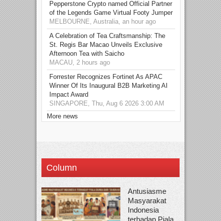
Pepperstone Crypto named Official Partner
of the Legends Game Virtual Footy Jumper
MELBOURNE, Australia, an hour ago
A Celebration of Tea Craftsmanship: The
St. Regis Bar Macao Unveils Exclusive
Afternoon Tea with Saicho
MACAU, 2 hours ago
Forrester Recognizes Fortinet As APAC
Winner Of Its Inaugural B2B Marketing AI
Impact Award
SINGAPORE, Thu, Aug 6 2026 3:00 AM
More news
Column
Antusiasme
Masyarakat
Indonesia
terhadap Piala