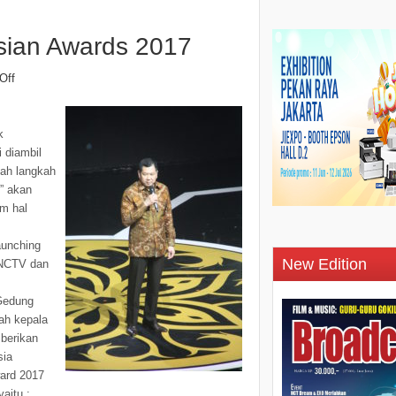
sian Awards 2017
Off
k
i diambil
ah langkah
s” akan
am hal
aunching
New Edition
 MNCTV dan
 Gedung
ah kepala
berikan
sia
ward 2017
aitu :