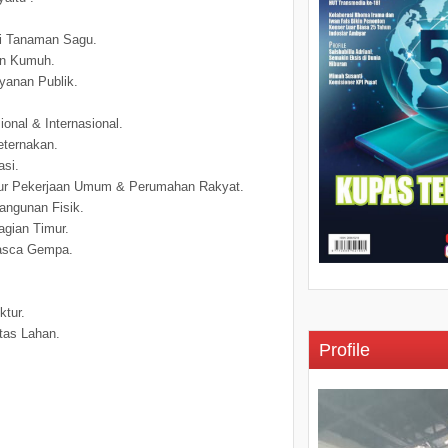
si Tanaman Sagu.
an Kumuh.
yanan Publik.
ional & Internasional.
eternakan.
asi.
uktur Pekerjaan Umum & Perumahan Rakyat.
angunan Fisik.
agian Timur.
Pasca Gempa.
tur.
tas Lahan.
Profile