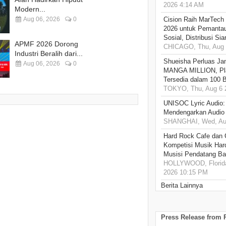
2026 4:14 AM
Modern...
Aug 06, 2026
0
Cision Raih MarTech
2026 untuk Pemantau
Sosial, Distribusi Si
APMF 2026 Dorong
CHICAGO, Thu, Aug 
Industri Beralih dari...
Shueisha Perluas Ja
Aug 06, 2026
0
MANGA MILLION, Pl
Tersedia dalam 100 
TOKYO, Thu, Aug 6 
UNISOC Lyric Audio
Mendengarkan Audio
SHANGHAI, Wed, Aug
Hard Rock Cafe dan
Kompetisi Musik Har
Musisi Pendatang Ba
HOLLYWOOD, Florida
2026 10:15 PM
Berita Lainnya
Press Release from