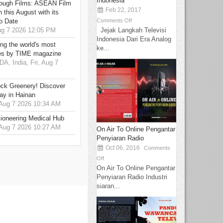
Indonesia
hrough Films: ASEAN Film
Feb 22, 2017
 this August with its
Comments Off
o Date
Jejak Langkah Televisi
g 7 2026 12:05 PM
Indonesia Dari Era Analog
g the world's most
ke...
es by TIME magazine
 India, Fri, Aug 7
ck Greenery! Discover
ay in Hainan
 Aug 7 2026 10:34 AM
ioneering Medical Hub
 Aug 7 2026 10:27 AM
On Air To Online Pengantar
Penyiaran Radio
Oct 06, 2016
Comments
Off
On Air To Online Pengantar
Penyiaran Radio Industri
siaran...