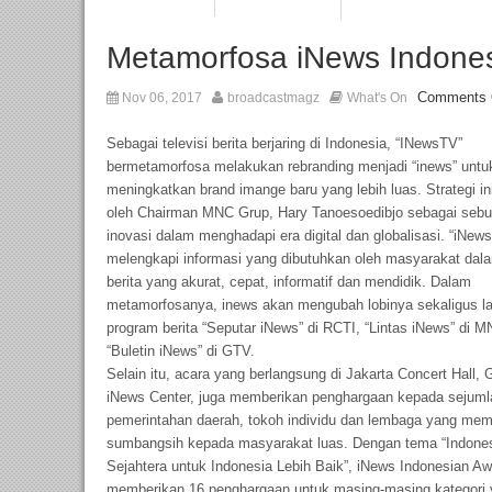
Metamorfosa iNews Indone
Comments 
Nov 06, 2017
broadcastmagz
What's On
Sebagai televisi berita berjaring di Indonesia, “INewsTV”
bermetamorfosa melakukan rebranding menjadi “inews” untu
meningkatkan brand imange baru yang lebih luas. Strategi in
oleh Chairman MNC Grup, Hary Tanoesoedibjo sebagai sebu
inovasi dalam menghadapi era digital dan globalisasi. “iNew
melengkapi informasi yang dibutuhkan oleh masyarakat dal
berita yang akurat, cepat, informatif dan mendidik. Dalam
metamorfosanya, inews akan mengubah lobinya sekaligus l
program berita “Seputar iNews” di RCTI, “Lintas iNews” di
“Buletin iNews” di GTV.
Selain itu, acara yang berlangsung di Jakarta Concert Hall,
iNews Center, juga memberikan penghargaan kepada sejuml
pemerintahan daerah, tokoh individu dan lembaga yang mem
sumbangsih kepada masyarakat luas. Dengan tema “Indone
Sejahtera untuk Indonesia Lebih Baik”, iNews Indonesian A
memberikan 16 penghargaan untuk masing-masing kategori y