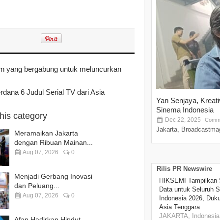
awn yang bergabung untuk meluncurkan
 6 Judul Serial TV dari Asia
Yan Senjaya, Kreat
Sinema Indonesia
this category
Dec 22, 2025
Comme
Jakarta, Broadcastmag
Meramaikan Jakarta
dengan Ribuan Mainan...
Aug 07, 2026
0
Rilis PR Newswire
Menjadi Gerbang Inovasi
HIKSEMI Tampilkan 
dan Peluang...
Data untuk Seluruh S
Aug 07, 2026
0
Indonesia 2026, Duk
Asia Tenggara
JAKARTA, Indonesia,
Afan Hadirkan Hipdut