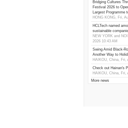
Bridging Cultures T
Festival 2026 to Open
Largest Programme t
HONG KONG, Fri, Au
HCLTech named amon
sustainable compani
NEW YORK and NOIDA,
2026 10:43 AM
Swing Amid Black‑Ro
Another Way to Holid
HAIKOU, China, Fri,
Check out Hainan's P
HAIKOU, China, Fri,
More news