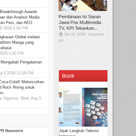
 Breakthrough Awards
Pembinaan Isi Siaran
an dan Analisis Media
Jawa Pos Multimedia
aran Pers, dan AEO
TV, KPI Tekankan...
6 2026 5:00 PM
Jun 22, 2026
Comments
ngkauan Global melalui
Off
atform Manga yang
Bahasa
2026 1:00 PM
: Mengubah Pengalaman
 5 2026 11:58 PM
Book
 Coca-Cola® Meluncurkan
d Rock Rising untuk
ru
, Agustus, Wed, Aug 5
Jejak Langkah Televisi
 PR Newswire