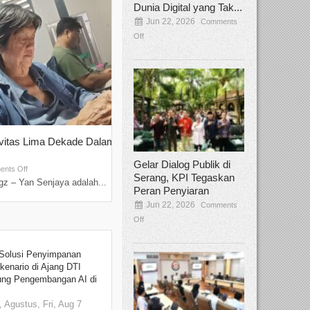
Dunia Digital yang Tak...
Jun 22, 2026
Comments
Off
ivitas Lima Dekade Dalam
Tamee Irelly Menjadi Juri Open Casti
Film Terbaru...
Gelar Dialog Publik di
Sep 08, 2025
nts Off
Comments Off
Serang, KPI Tegaskan
z – Yan Senjaya adalah...
Bekasi, Broadcastmagz – Dalam upaya me
Peran Penyiaran
talenta...
Jun 22, 2026
Comments
Off
Solusi Penyimpanan
kenario di Ajang DTI
ung Pengembangan AI di
 Agustus, Fri, Aug 7