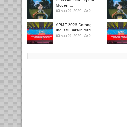
Modern...
Aug 06, 2026
0
APMF 2026 Dorong
Industri Beralih dari...
Aug 06, 2026
0