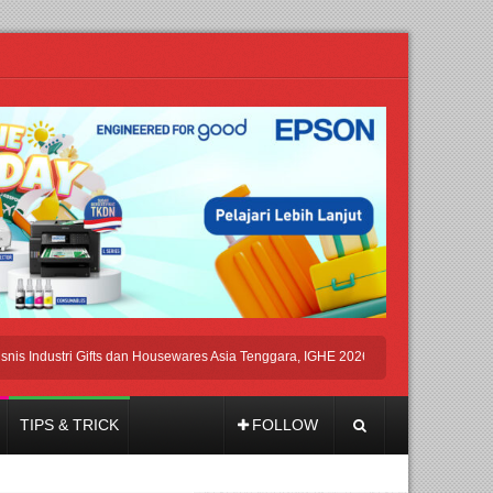
ndustri Gifts dan Housewares Asia Tenggara, IGHE 2026 Kembali Digelar di Jakart
TIPS & TRICK
FOLLOW