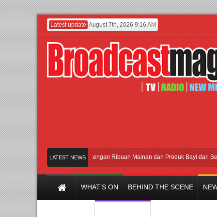
Latest update
August 7th, 2026 9:16 AM
Meramaikan Jakarta dengan Ribuan Mainan dan Produk Bayi dari Seluruh 
LATEST NEWS
WHAT’S ON
BEHIND THE SCENE
NEW
Y CHANNEL
FILM & MUSIC