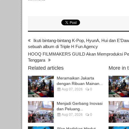
Ikuti bintang-bintang K-Pop, HyunA, Hui dan E’D
sebuah album di Triple H Fun Agency
HOOQ FILMMAKERS GUILD Akan Memproduksi Perdana
Tenggara
Related articles
More in 
Meramaikan Jakarta
dengan Ribuan Mainan...
Aug 07, 2026
0
Menjadi Gerbang Inovasi
dan Peluang...
Aug 07, 2026
0
Afan Hadirkan Hipdut