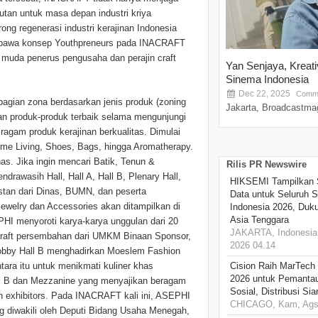
jutan untuk masa depan industri kriya
g regenerasi industri kerajinan Indonesia
membawa konsep Youthpreneurs pada INACRAFT
 muda penerus pengusaha dan perajin craft
Yan Senjaya, Kreat
Sinema Indonesia
Dec 22, 2025
Comme
agian zona berdasarkan jenis produk (zoning
Jakarta, Broadcastmag
 produk-produk terbaik selama mengunjungi
agam produk kerajinan berkualitas. Dimulai
ome Living, Shoes, Bags, hingga Aromatherapy.
nas. Jika ingin mencari Batik, Tenun &
Rilis PR Newswire
rawasih Hall, Hall A, Hall B, Plenary Hall,
HIKSEMI Tampilkan 
tan dari Dinas, BUMN, dan peserta
Data untuk Seluruh S
ewelry dan Accessories akan ditampilkan di
Indonesia 2026, Duk
Asia Tenggara
EPHI menyoroti karya-karya unggulan dari 20
JAKARTA, Indonesia,
craft persembahan dari UMKM Binaan Sponsor,
2026 04.14
obby Hall B menghadirkan Moeslem Fashion
tara itu untuk menikmati kuliner khas
Cision Raih MarTech
2026 untuk Pemantau
ll B dan Mezzanine yang menyajikan beragam
Sosial, Distribusi Si
 exhibitors. Pada INACRAFT kali ini, ASEPHI
CHICAGO, Kam, Ags 
diwakili oleh Deputi Bidang Usaha Menegah,