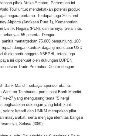
engan pihak Afrika Selatan. Pertemuan ini
rld Tour untuk mendekatkan potensi produk
agai negara pertama. Terdapat juga 20 island
rney Airports (Angkasa Pura 1), Kementerian
istrik Negara (PLN), dan lainnya. Selain itu,
am sebanyak 55 peserta. Dengan
 panitia menargetkan 75.000 pengunjung, 100
miliar rupiah dengan kontrak dagang mencapai USD
roduk eksportir anggota ASEPHI, tetapi juga
. Upaya ini diperkuat oleh dukungan DJPEN
ndonesian Trade Promotion Center dengan
eh Bank Mandiri sebagai sponsor utama.
an Winston Tambunan, partisipasi Bank Mandiri
 ke-27 yang mengusung tema “Sinergi
 menghadirkan dukungan yang lebih kuat
i, sektor kreatif dan UMKM merupakan pilar
n masyarakat, serta menjaga identitas bangsa
n resminya, Selasa (30/9).