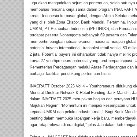
juga akan mengadakan sejumlah pertemuan, salah satunya d
membahas rencana kerja sama dalam program INACRAFT Wo
kreatif Indonesia ke pasar global, dengan Afrika Selatan seb
yang diisi oleh Zona Ekspor, Bank Mandiri, Pertamina, Injou
UMKM, PT Pelabuhan Indonesia (PELINDO), dan Perusahaan L
terdapat peserta Nonanggota sebanyak 69 peserta dan Tal
mempertimbangkan situasi ekonomi nasional maupun global,
potential buyers international, transaksi retail senilai 80 
2 juta. Potential buyers ini diharapkan tidak hanya melirik p
karya 27 youthpreneurs potensial yang turut berpartisipasi
Kementerian Perdagangan melalui Atase Perdagangan dan I
berbagai fasilitas pendukung pertemuan bisnis.
INACRAFT October 2025 Vol.4 – Youthpreneurs didukung ol
Menurut Direktur Network & Retail Funding Bank Mandiri, J
dalam INACRAFT 2025 merupakan bagian dari perayaan HUT
Majukan Negeri”. “Momentum ini menjadi kesempatan untuk
kepada UMKM dan pelaku industri kreatif. Bagi Bank Mandir
penting dalam membuka lapangan kerja baru, memberdayaka
agar tetap relevan di era digital,” jelas Jan dalam keteranga