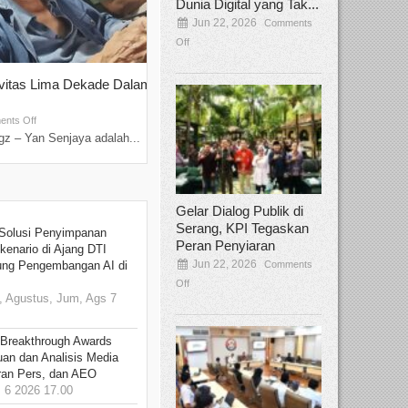
Dunia Digital yang Tak...
Jun 22, 2026
Comments
Off
ivitas Lima Dekade Dalam
Tamee Irelly Menjadi Juri Open Casti
Film Terbaru...
Sep 08, 2025
nts Off
Comments Off
z – Yan Senjaya adalah...
Bekasi, Broadcastmagz – Dalam upaya me
talenta...
Gelar Dialog Publik di
Serang, KPI Tegaskan
Solusi Penyimpanan
Peran Penyiaran
kenario di Ajang DTI
Jun 22, 2026
Comments
ung Pengembangan AI di
Off
 Agustus, Jum, Ags 7
 Breakthrough Awards
an dan Analisis Media
aran Pers, dan AEO
6 2026 17.00