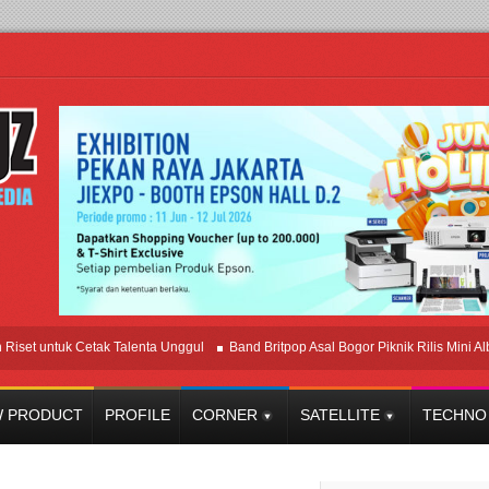
ntuk Cetak Talenta Unggul
Band Britpop Asal Bogor Piknik Rilis Mini Album “Ast
 PRODUCT
PROFILE
CORNER
SATELLITE
TECHNO