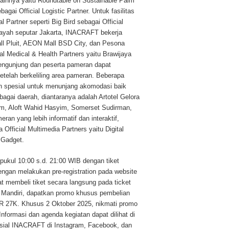
ainnya yaitu Roundtable on Sustainable Palm
ai Official Logistic Partner. Untuk fasilitas
artner seperti Big Bird sebagai Official
wilayah seputar Jakarta, INACRAFT bekerja
l Pluit, AEON Mall BSD City, dan Pesona
al Medical & Health Partners yaitu Brawijaya
pengunjung dan peserta pameran dapat
etelah berkeliling area pameran. Beberapa
n spesial untuk menunjang akomodasi baik
rbagai daerah, diantaranya adalah Artotel Gelora
m, Aloft Wahid Hasyim, Somerset Sudirman,
n yang lebih informatif dan interaktif,
 Official Multimedia Partners yaitu Digital
Gadget.
ukul 10:00 s.d. 21:00 WIB dengan tiket
ngan melakukan pre-registration pada website
at membeli tiket secara langsung pada ticket
n Mandiri, dapatkan promo khusus pembelian
IDR 27K. Khusus 2 Oktober 2025, nikmati promo
Informasi dan agenda kegiatan dapat dilihat di
 sosial INACRAFT di Instagram, Facebook, dan