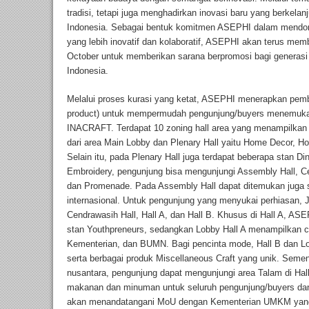
tradisi, tetapi juga menghadirkan inovasi baru yang berkelan
Indonesia. Sebagai bentuk komitmen ASEPHI dalam mendoron
yang lebih inovatif dan kolaboratif, ASEPHI akan terus 
October untuk memberikan sarana berpromosi bagi generasi
Indonesia.
Melalui proses kurasi yang ketat, ASEPHI menerapkan pemb
product) untuk mempermudah pengunjung/buyers menemukan
INACRAFT. Terdapat 10 zoning hall area yang menampilkan r
dari area Main Lobby dan Plenary Hall yaitu Home Decor, H
Selain itu, pada Plenary Hall juga terdapat beberapa stan Di
Embroidery, pengunjung bisa mengunjungi Assembly Hall, Cend
dan Promenade. Pada Assembly Hall dapat ditemukan juga s
internasional. Untuk pengunjung yang menyukai perhiasan, J
Cendrawasih Hall, Hall A, dan Hall B. Khusus di Hall A, AS
stan Youthpreneurs, sedangkan Lobby Hall A menampilkan 
Kementerian, dan BUMN. Bagi pencinta mode, Hall B dan L
serta berbagai produk Miscellaneous Craft yang unik. Semen
nusantara, pengunjung dapat mengunjungi area Talam di Ha
makanan dan minuman untuk seluruh pengunjung/buyers dan
akan menandatangani MoU dengan Kementerian UMKM yang 