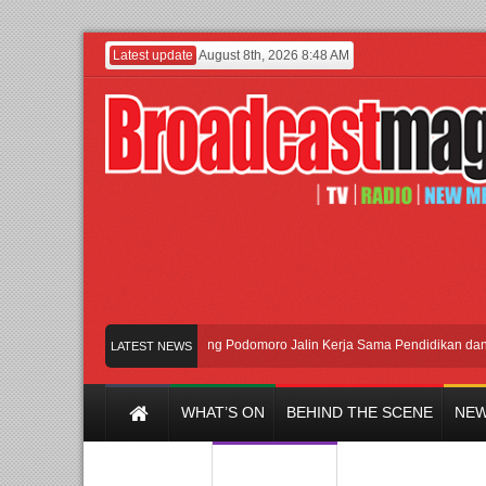
Latest update
August 8th, 2026 8:48 AM
UI dan Universitas Agung Podomoro Jalin Kerja Sama Pendidikan dan Riset u
LATEST NEWS
WHAT’S ON
BEHIND THE SCENE
NEW
Y CHANNEL
FILM & MUSIC