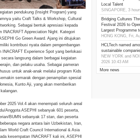
Local Talent
SINGAPORE, 3 hour
giatan pendukung (Insight Program) yang
amnya yaitu Craft Talks & Workshop, Cultural
Bridging Cultures T
Festival 2026 to Open
tworking. Sebagai bentuk apresiasi kepada
Largest Programme t
n INACRAFT Appreciation Night. Kategori
HONG KONG, Fri, Au
ASEPHI Go Green Award. Ajang ini ditujukan
miliki kontribusi nyata dalam pengembangan
HCLTech named amon
sustainable compani
an INACRAFT Experience Spot yang berlokasi
NEW YORK and NOIDA,
si secara langsung dalam berbagai kegiatan
2026 10:43 AM
perajin, dan pelaku usaha. Sebagai pameran
More news
usus untuk anak-anak melalui program Kids
semakin semarak dengan penampilan spesial
ndonesia, Kunto Aji, yang akan memberikan
 kalangan.
ber 2025 Vol.4 akan menempati seluruh areal
ividu/Anggota ASEPHI sebanyak 601 peserta,
erian/BUMN sebanyak 17 stan, dan peserta
beberapa negara antara lain Uzbekistan, Iran,
lam World Craft Council International & Asia
 Pada kesempatan INACRAFT kali ini, ASEPHI