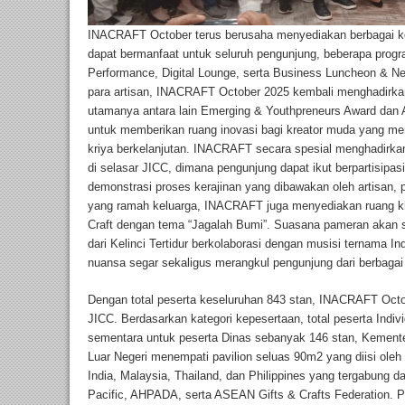
INACRAFT October terus berusaha menyediakan berbagai ke
dapat bermanfaat untuk seluruh pengunjung, beberapa progr
Performance, Digital Lounge, serta Business Luncheon & Ne
para artisan, INACRAFT October 2025 kembali menghadirka
utamanya antara lain Emerging & Youthpreneurs Award dan 
untuk memberikan ruang inovasi bagi kreator muda yang me
kriya berkelanjutan. INACRAFT secara spesial menghadirk
di selasar JICC, dimana pengunjung dapat ikut berpartisipa
demonstrasi proses kerajinan yang dibawakan oleh artisan, 
yang ramah keluarga, INACRAFT juga menyediakan ruang kh
Craft dengan tema “Jagalah Bumi”. Suasana pameran akan 
dari Kelinci Tertidur berkolaborasi dengan musisi ternama I
nuansa segar sekaligus merangkul pengunjung dari berbagai
Dengan total peserta keseluruhan 843 stan, INACRAFT Octo
JICC. Berdasarkan kategori kepesertaan, total peserta Ind
sementara untuk peserta Dinas sebanyak 146 stan, Kement
Luar Negeri menempati pavilion seluas 90m2 yang diisi oleh 
India, Malaysia, Thailand, dan Philippines yang tergabung da
Pacific, AHPADA, serta ASEAN Gifts & Crafts Federation.