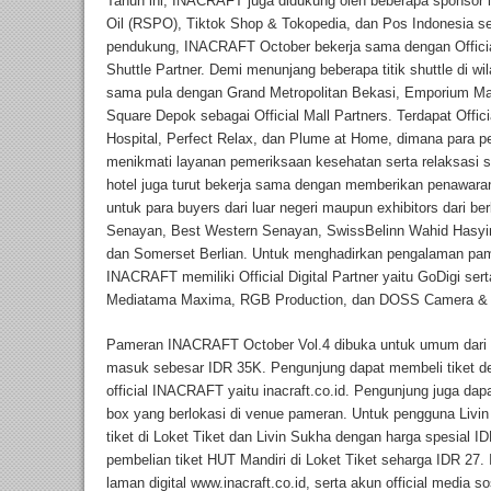
Tahun ini, INACRAFT juga didukung oleh beberapa sponsor l
Oil (RSPO), Tiktok Shop & Tokopedia, dan Pos Indonesia sebag
pendukung, INACRAFT October bekerja sama dengan Official P
Shuttle Partner. Demi menunjang beberapa titik shuttle di 
sama pula dengan Grand Metropolitan Bekasi, Emporium Mal
Square Depok sebagai Official Mall Partners. Terdapat Offici
Hospital, Perfect Relax, dan Plume at Home, dimana para 
menikmati layanan pemeriksaan kesehatan serta relaksasi s
hotel juga turut bekerja sama dengan memberikan penawara
untuk para buyers dari luar negeri maupun exhibitors dari be
Senayan, Best Western Senayan, SwissBelinn Wahid Hasyi
dan Somerset Berlian. Untuk menghadirkan pengalaman pamera
INACRAFT memiliki Official Digital Partner yaitu GoDigi serta
Mediatama Maxima, RGB Production, dan DOSS Camera & 
Pameran INACRAFT October Vol.4 dibuka untuk umum dari p
masuk sebesar IDR 35K. Pengunjung dapat membeli tiket de
official INACRAFT yaitu inacraft.co.id. Pengunjung juga dap
box yang berlokasi di venue pameran. Untuk pengguna Livi
tiket di Loket Tiket dan Livin Sukha dengan harga spesial 
pembelian tiket HUT Mandiri di Loket Tiket seharga IDR 27. 
laman digital www.inacraft.co.id, serta akun official media