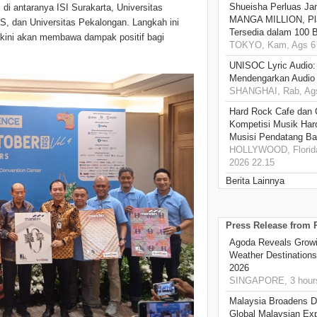
Shueisha Perluas Ja
 di antaranya ISI Surakarta, Universitas
MANGA MILLION, Pl
, dan Universitas Pekalongan. Langkah ini
Tersedia dalam 100 
akini akan membawa dampak positif bagi
TOKYO, Kam, Ags 6 
UNISOC Lyric Audio
Mendengarkan Audio
SHANGHAI, Rab, Ags
Hard Rock Cafe dan
Kompetisi Musik Har
Musisi Pendatang Ba
HOLLYWOOD, Florida
2026 22.15
Berita Lainnya
Press Release from
Agoda Reveals Growin
Weather Destination
2026
SINGAPORE, 3 hour
Malaysia Broadens Di
Global Malaysian Exp