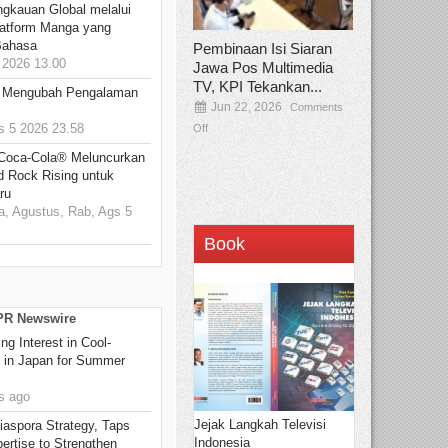
ngkauan Global melalui
atform Manga yang
Bahasa
Pembinaan Isi Siaran
2026 13.00
Jawa Pos Multimedia
TV, KPI Tekankan...
: Mengubah Pengalaman
Jun 22, 2026
Comments
 5 2026 23.58
Off
 Coca-Cola® Meluncurkan
d Rock Rising untuk
ru
, Agustus, Rab, Ags 5
Book
 PR Newswire
g Interest in Cool-
s in Japan for Summer
s ago
Jejak Langkah Televisi
aspora Strategy, Taps
Indonesia
ertise to Strengthen