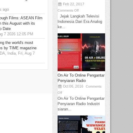
Feb 22, 2017
s ago
Comments Off
Jejak Langkah Televisi
hrough Films: ASEAN Film
Indonesia Dari Era Analog
 this August with its
ke...
o Date
g 7 2026 12:05 PM
g the world's most
es by TIME magazine
 India, Fri, Aug 7
On Air To Online Pengantar
Penyiaran Radio
Oct 06, 2016
Comments
Off
On Air To Online Pengantar
Penyiaran Radio Industri
siaran...