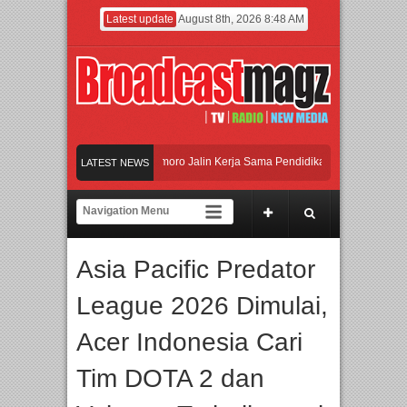
Latest update
August 8th, 2026 8:48 AM
n Universitas Agung Podomoro Jalin Kerja Sama Pendidikan dan Riset untuk Ceta
LATEST NEWS
maikan Jakarta dengan Ribuan Mainan dan Produk Bayi dari Seluruh Dunia, IBTE 
di Gerbang Inovasi dan Peluang Bisnis Industri Gifts dan Housewares Asia Tengg
Asia Pacific Predator
n Universitas Agung Podomoro Jalin Kerja Sama Pendidikan dan Riset untuk Ceta
League 2026 Dimulai,
Acer Indonesia Cari
Tim DOTA 2 dan