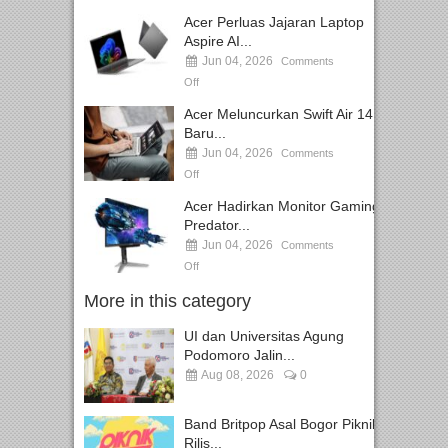
Acer Perluas Jajaran Laptop
Aspire AI...
Jun 04, 2026
Comments
Off
Acer Meluncurkan Swift Air 14
Baru...
Jun 04, 2026
Comments
Off
Acer Hadirkan Monitor Gaming
Predator...
Jun 04, 2026
Comments
Off
More in this category
UI dan Universitas Agung
Podomoro Jalin...
Aug 08, 2026
0
Band Britpop Asal Bogor Piknik
Rilis...