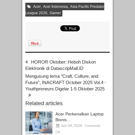
,
,
Acer
Acer Indonesia
Asia Pacific Predator
,
League 2026
Gamer
HOROR Oktober: Heboh Diskon
Elektronik di DatascripMall.ID
Mengusung tema “Craft, Culture, and
Future”, INACRAFT October 2025 Vol.4 -
Youthpreneurs Digelar 1-5 Oktober 2025
Related articles
Acer Perkenalkan Laptop
Bisnis...
Jun 04, 2026
Comments
Off