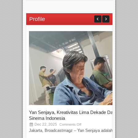
Profile
Yan Senjaya, Kreativitas Lima Dekade Dalam
Tam
Sinema Indonesia
Film
Dec 22, 2025
S
Comments Off
Jakarta, Broadcastmagz – Yan Senjaya adalah...
Beka
talen