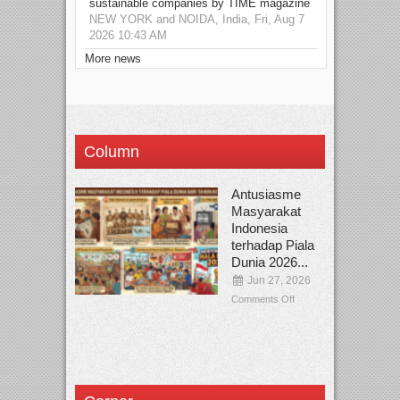
sustainable companies by TIME magazine
NEW YORK and NOIDA, India, Fri, Aug 7
2026 10:43 AM
More news
Column
Antusiasme
Masyarakat
Indonesia
terhadap Piala
Dunia 2026...
Jun 27, 2026
Comments Off