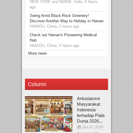
NEW YORK and NOIDA, India, 4 hours
ago
Swing Amid Black‑Rock Greenery!
Discover Another Way to Holiday in Hainan
HAIKOU, China, 5 hours ago
Check out Hainan's Pioneering Medical
Hub
HAIKOU, China, 5 hours ago
More news
Column
Antusiasme
Masyarakat
Indonesia
terhadap Piala
Dunia 2026...
Jun 27, 2026