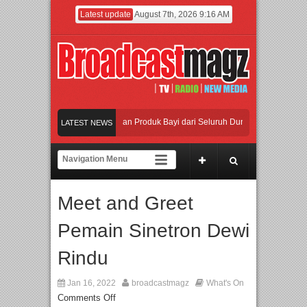
Latest update
August 7th, 2026 9:16 AM
 dengan Ribuan Mainan dan Produk Bayi dari Seluruh Dunia, IBTE 2026 Siap Dig
LATEST NEWS
ovasi dan Peluang Bisnis Industri Gifts dan Housewares Asia Tenggara, IGHE 2026
ndustri Beralih dari Kampanye ke Kolaborasi Jangka Panjang
Meet and Greet
n Warisan Dan Semangat Lokal, BIRKENSTOCK INDONESIA Membuka Took di Ubu
Pemain Sinetron Dewi
 dengan Ribuan Mainan dan Produk Bayi dari Seluruh Dunia, IBTE 2026 Siap Dig
Rindu
Jan 16, 2022
broadcastmagz
What's On
Comments Off