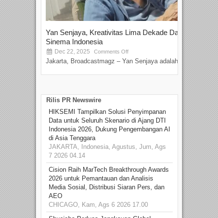
Yan Senjaya, Kreativitas Lima Dekade Dalam
Tam
Sinema Indonesia
Film
Dec 22, 2025
S
Comments Off
Jakarta, Broadcastmagz – Yan Senjaya adalah...
Beka
talen
Rilis PR Newswire
HIKSEMI Tampilkan Solusi Penyimpanan
Data untuk Seluruh Skenario di Ajang DTI
Indonesia 2026, Dukung Pengembangan AI
di Asia Tenggara
JAKARTA, Indonesia, Agustus, Jum, Ags
7 2026 04.14
Cision Raih MarTech Breakthrough Awards
2026 untuk Pemantauan dan Analisis
Media Sosial, Distribusi Siaran Pers, dan
AEO
CHICAGO, Kam, Ags 6 2026 17.00