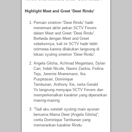
Highlight Meet and Greet
‘Dewi Rindu
‘
Pemain sinetron “Dewi Rindu” hadir
menemani akhir pekan SCTV Fevers
dalam Meet and Greet “Dewi Rindu”.
Berbeda dengan Meet and Greet
sebelumnya, kali ini SCTV hadir lebih
istimewa karena dilakukan langsung di
lokasi syuting sinetron “Dewi Rindu”.
Angela Gilsha, Achmad Megantara, Dylan
Carr, Indah Nicole, Naomi Zaskia, Fiolina
Teja, Jeremie Moeremans, Ika
Puspitasari, Dominique
Tambunan, Anthony Xie, serta Gerald
Yo langsung menyapa SCTV Fevers dan
memperkenalkan karakter yang diperankan
masing-masing.
“Tadi aku setelah syuting main ayunan
bersama Mama Dewi (Angela Gilsha)”,
cerita Dominique Tambunan yang
memerankan karakter Rindu.