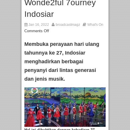
Wonde2ful 7ourney
Indosiar
Jan 16, 2022
broadcastmagz
What's On
Comments Off
Membuka perayaan hari ulang
tahunnya ke 27, Indosiar
menghadirkan berbagai
penyanyi dari lintas generasi
dan jenis musik.
Hal ini dibuktikan dengan kehadiran 27