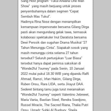
Sang Host program “Tukul Arwana One Man
Show” yang masih berjuang untuk proses
penyembuhannya dalam segmen “Cepat
Sembuh Mas Tukul”.
Hadirnya Rina Nose dengan menampilkan
kemampuan impersonate bersama Gilang Dirga
pasti akan mengundang gelak tawa, termasuk
kolaborasi spektakuler Inul Daratista bersama
Dewi Perssik dan suguhan Drama Musikal “27
Tahun Menunggu Cinta”. Siapakah sosok yang
masih menunggu cinta selama 27 tahun
tersebut? Seluruh pertunjukan “Luar Biasa”
tersebut hanya dapat pemirsa saksikan di
“Wonde2ful 7ourney” pada Senin, 10 Januari
2022 mulai pukul 18.30 WIB yang dipandu Raffi
Ahmad, Ramzi, Irfan Hakim, Gilang Dirga,
Ruben Onsu, Rara LIDA, serta Jirayut DAA.
Sederet bintang tamu juga turut meramaikan
“Wonde2ful 7ourney” seperti Valentino Jebreeet,
Maria Vania, Bastian Steel, Rendra Soedjono,
Russel Miracle, The Sacred Riana, Thalia Putri
Onsu, Ustadz Subki Al Bughury, Sheila