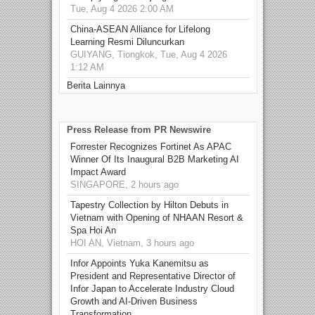
Tue, Aug 4 2026 2:00 AM
China-ASEAN Alliance for Lifelong
Learning Resmi Diluncurkan
GUIYANG, Tiongkok, Tue, Aug 4 2026
1:12 AM
Berita Lainnya
Press Release from PR Newswire
Forrester Recognizes Fortinet As APAC
Winner Of Its Inaugural B2B Marketing AI
Impact Award
SINGAPORE, 2 hours ago
Tapestry Collection by Hilton Debuts in
Vietnam with Opening of NHAAN Resort &
Spa Hoi An
HOI AN, Vietnam, 3 hours ago
Infor Appoints Yuka Kanemitsu as
President and Representative Director of
Infor Japan to Accelerate Industry Cloud
Growth and AI-Driven Business
Transformation