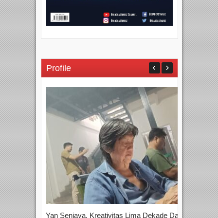
Profile
Yan Senjaya, Kreativitas Lima Dekade Dalam
Tam