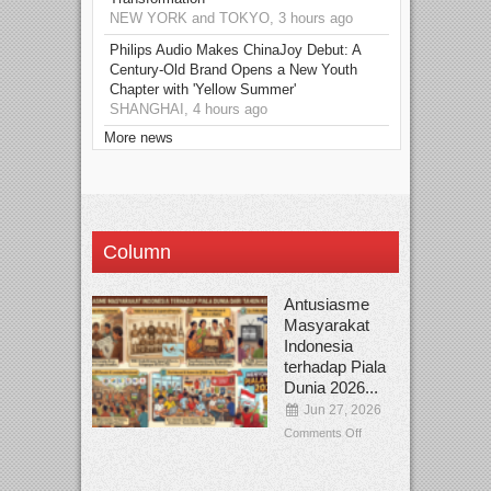
NEW YORK and TOKYO, 3 hours ago
Philips Audio Makes ChinaJoy Debut: A
Century-Old Brand Opens a New Youth
Chapter with 'Yellow Summer'
SHANGHAI, 4 hours ago
More news
Column
Antusiasme
Masyarakat
Indonesia
terhadap Piala
Dunia 2026...
Jun 27, 2026
Comments Off