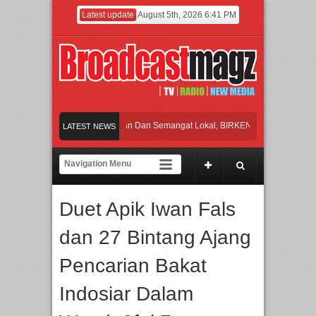
Latest update
August 5th, 2026 6:41 PM
Rayakan Perpaduan Warisan Dan Semangat Lokal, BIRKENSTOCK INDONESIA Mem
LATEST NEWS
Kolaborasi UT School, PTBA, dan Kamaju Tingkatkan Kualitas SDM melalui Basic
Twilite Orchestra Presents The Beatles & Queen – feat. Marcello Tahitoe dan Sand
Duet Apik Iwan Fals
Wawancara Eksklusif Pemain Sinetron Biarkan Hati Bicara, Febby Rastanty, Rang
dan 27 Bintang Ajang
Rayakan Perpaduan Warisan Dan Semangat Lokal, BIRKENSTOCK INDONESIA Mem
Pencarian Bakat
Indosiar Dalam