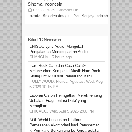
Sinema Indonesia
Film
Dec 22, 2025
S
Comments Off
Jakarta, Broadcastmagz – Yan Senjaya adalah...
Beka
talen
Rilis PR Newswire
UNISOC Lyric Audio: Mengubah
Pengalaman Mendengarkan Audio
SHANGHAI, 5 hours ago
Hard Rock Cafe dan Coca-Cola®
Meluncurkan Kompetisi Musik Hard Rock
Rising untuk Musisi Pendatang Baru
HOLLYWOOD, Florida, Agustus, Wed, Aug
5 2026 10:15 PM
Laporan Cision Peringatkan Merek tentang
'Jebakan Fragmentasi Data' yang
Merugikan
CHICAGO, Wed, Aug 5 2026 2:00 PM
NOL World Luncurkan Platform
Pemesanan Akomodasi bagi Penggemar
K-Pop yang Berkunjung ke Korea Selatan