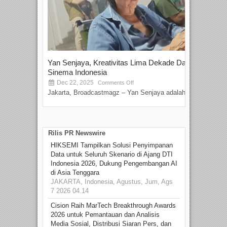
Yan Senjaya, Kreativitas Lima Dekade Dalam
Tam
Sinema Indonesia
Film
Dec 22, 2025
S
Comments Off
Jakarta, Broadcastmagz – Yan Senjaya adalah...
Beka
talen
Rilis PR Newswire
HIKSEMI Tampilkan Solusi Penyimpanan
Data untuk Seluruh Skenario di Ajang DTI
Indonesia 2026, Dukung Pengembangan AI
di Asia Tenggara
JAKARTA, Indonesia, Agustus, Jum, Ags
7 2026 04.14
Cision Raih MarTech Breakthrough Awards
2026 untuk Pemantauan dan Analisis
Media Sosial, Distribusi Siaran Pers, dan