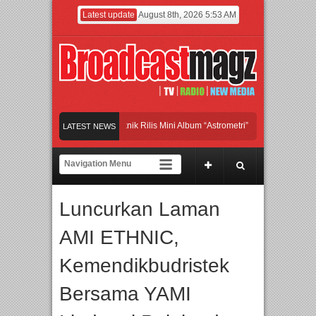
Latest update
August 8th, 2026 5:53 AM
and Britpop Asal Bogor Piknik Rilis Mini Album “Astrometri”
Meramaikan Jakarta
LATEST NEWS
enjadi Gerbang Inovasi dan Peluang Bisnis Industri Gifts dan Housewares Asia T
PMF 2026 Dorong Industri Beralih dari Kampanye ke Kolaborasi Jangka Panjang
Luncurkan Laman
AMI ETHNIC,
Kemendikbudristek
Bersama YAMI