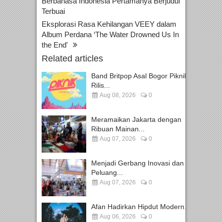
Berbahasa Indonesia Pertamanya Berjudul
Terbuai
Eksplorasi Rasa Kehilangan VEEY dalam
Album Perdana ‘The Water Drowned Us In
the End'
Related articles
Band Britpop Asal Bogor Piknik
Rilis...
Aug 08, 2026
0
Meramaikan Jakarta dengan
Ribuan Mainan...
Aug 07, 2026
0
Menjadi Gerbang Inovasi dan
Peluang...
Aug 07, 2026
0
Afan Hadirkan Hipdut Modern...
Aug 06, 2026
0