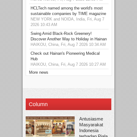
HCLTech named among the world's most
sustainable companies by TIME magazine
NEW YORK and NOIDA, India, Fri, Aug 7
2026 10:43 AM
Swing Amid Black‑Rock Greenery!
Discover Another Way to Holiday in Hainan
HAIKOU, China, Fri, Aug 7 2026 10:34 AM
Check out Hainan's Pioneering Medical
Hub
HAIKOU, China, Fri, Aug 7 2026 10:27 AM
More news
Column
Antusiasme
Masyarakat
Indonesia
terhadap Piala