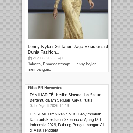
Lenny Ivylen: 26 Tahun Jaga Eksistensi di
Yan
Dunia Fashion...
Sin
Aug 08, 2026
0
D
Jakarta, Broadcastmagz – Lenny Ivylen
Jaka
membangun...
Rilis PR Newswire
FAMILIARITÉ: Ketika Sinema dan Sastra
Bertemu dalam Sebuah Karya Puitis
Sab, Ags 8 2026 14.19
HIKSEMI Tampilkan Solusi Penyimpanan
Data untuk Seluruh Skenario di Ajang DTI
Indonesia 2026, Dukung Pengembangan AI
di Asia Tenggara