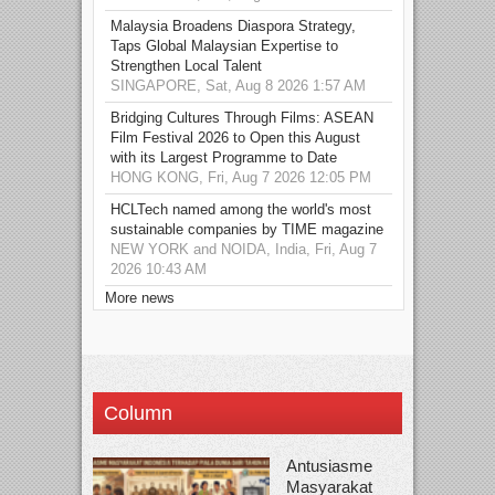
Malaysia Broadens Diaspora Strategy,
Taps Global Malaysian Expertise to
Strengthen Local Talent
SINGAPORE, Sat, Aug 8 2026 1:57 AM
Bridging Cultures Through Films: ASEAN
Film Festival 2026 to Open this August
with its Largest Programme to Date
HONG KONG, Fri, Aug 7 2026 12:05 PM
HCLTech named among the world's most
sustainable companies by TIME magazine
NEW YORK and NOIDA, India, Fri, Aug 7
2026 10:43 AM
More news
Column
Antusiasme
Masyarakat