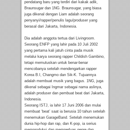
pendatang baru yang terdiri dari kakak adik,
Braunsugar dan 1NG. Braunsugar, yang biasa
juga dikenal dengan Liam adalah seorang
penyanyi/rapper/penulis lagu/produser yang
berasal dari Jakarta, Indonesia.
Dia adalah anggota tertua dari Livingroom.
Seorang ENFP yang lahir pada 10 Juli 2002
yang pertama kali jatuh cinta pada musik
melalui karya seorang rapper Childish Gambino,
tetapi memutuskan untuk benar-benar
mencobanya setelah mendengarkan rapper
Korea B.I, Changmo dan Sik-K. Tujuannya
adalah membuat musik yang bagus. 1NG, juga
dikenal sebagai Ingmar sebagai nama aslinya,
adalah produser dan pembuat beat dari Jakarta,
Indonesia.
Seorang ISTJ, ia lahir 17 Juni 2006 dan mulai
membuat ‘beat’ saat ia berusia 10 tahun setelah
menemukan GarageBand. Setelah menemukan
dunia hip-hop dan rap, dan K-pop, ia serius
memproduksi dan memperluas genre dan