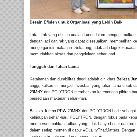
Desain Efisien untuk Organisasi yang Lebih Baik
Tata letak yang efisien adalah kunci dalam mengoptimalkan
dengan laci dan rak yang dapat disesuaikan, memberikan ke
mengorganisir makanan. Sekarang, tidak ada lagi kekacau
memudahkan akses dan pengelolaan sehari-hari.
Tangguh dan Tahan Lama
Ketahanan dan durabilitas tinggi adalah ciri khas
Belleza Ju
tinggi, kulkas ini menjadi investasi yang tahan lama untuk 
29MNX
dari POLYTRON memberikan ketenangan pikiran bag
persediaan makanan sehari-hari.
Belleza Jumbo PRW 29MNX
dari POLYTRON hadir sebagai 
kehidupan sehari-hari. POLYTRON, dengan fokus pada kepua
mempersembahkan kulkas yang tidak hanya besar dan terp
dalam setiap momen di dapur #QualityThatMatters. Dengan 
lebih praktis, efisien, dan menyenangkan.