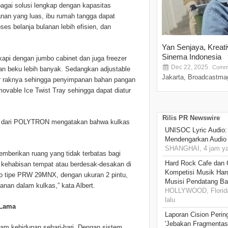
agai solusi lengkap dengan kapasitas
nan yang luas, ibu rumah tangga dapat
s belanja bulanan lebih efisien, dan
Yan Senjaya, Kreat
Sinema Indonesia
api dengan jumbo cabinet dan juga freezer
Dec 22, 2025
Comme
n beku lebih banyak. Sedangkan adjustable
Jakarta, Broadcastmag
ar raknya sehingga penyimpanan bahan pangan
movable Ice Twist Tray sehingga dapat diatur
Rilis PR Newswire
es dari POLYTRON mengatakan bahwa kulkas
UNISOC Lyric Audio
Mendengarkan Audio
SHANGHAI, 4 jam ya
mberikan ruang yang tidak terbatas bagi
Hard Rock Cafe dan
 kehabisan tempat atau berdesak-desakan di
Kompetisi Musik Har
 tipe PRW 29MNX, dengan ukuran 2 pintu,
Musisi Pendatang Ba
nan dalam kulkas,” kata Albert.
HOLLYWOOD, Florida
lalu
 Lama
Laporan Cision Perin
'Jebakan Fragmentas
am kehidupan sehari-hari. Dengan sistem