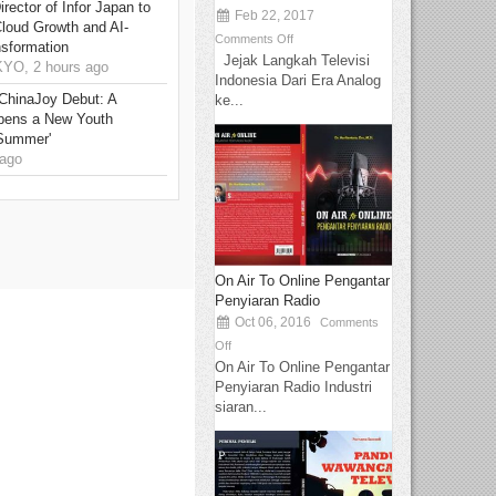
rector of Infor Japan to
Feb 22, 2017
Cloud Growth and AI-
Comments Off
sformation
Jejak Langkah Televisi
O, 2 hours ago
Indonesia Dari Era Analog
ChinaJoy Debut: A
ke...
pens a New Youth
 Summer'
ago
On Air To Online Pengantar
Penyiaran Radio
Oct 06, 2016
Comments
Off
On Air To Online Pengantar
Penyiaran Radio Industri
siaran...