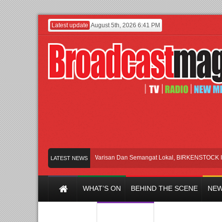
Latest update
August 5th, 2026 6:41 PM
Rayakan Perpaduan Warisan Dan Semangat Lokal, BIRKENSTOCK INDONES
LATEST NEWS
WHAT’S ON
BEHIND THE SCENE
NEW
Y CHANNEL
FILM & MUSIC