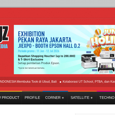
IA Membuka Took di Ubud, Bali
Kolaborasi UT School, PTBA, dan Kamaju Ti
 PRODUCT
PROFILE
CORNER
SATELLITE
TECHNO