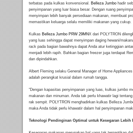
terbatas pada kulkas konvensional.
Belleza Jumbo
hadir seb
penyimpanan yang luar biasa besar. Dengan ruang penyimpa
menyimpan lebih banyak persediaan makanan, membuat prose
memastikan keluarga selalu memiliki makanan yang cukup.
Kulkas
Belleza Jumbo PRW 29MN
X dari POLYTRON dilengk
yang luas sehingga dapat menyimpan daging hewani/makana
rack pada bagian bawahnya dapat Anda atur ketinggian ant
menjadi lebih rapih. Bahkan bagian freezer juga terdapat Re
dan dipindahkan.
Albert Fleming selaku General Manager of Home Applianc
adalah perangkat krusial dalam rumah tangga.
“Dengan kapasitas penyimpanan yang luas, kulkas jumbo me
makanan dan minuman. Anda tak perlu khawatir lagi tentang
rak sempit. POLYTRON menghadirkan kulkas Belleza Jumbo
maka Anda tidak perlu khawatir dalam hal penyimpanan maka
Teknologi Pendinginan Optimal untuk Kesegaran Lebih
Kesegaran makanan merupakan hal yang tak tergantikan dal