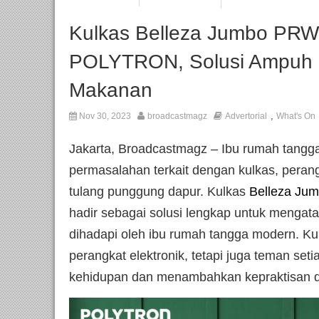
Kulkas Belleza Jumbo PRW
POLYTRON, Solusi Ampuh 
Makanan
,
Nov 30, 2023
broadcastmagz
Advertorial
What's On
Jakarta, Broadcastmagz – Ibu rumah tangga
permasalahan terkait dengan kulkas, perang
tulang punggung dapur. Kulkas
Belleza J
hadir sebagai solusi lengkap untuk mengata
dihadapi oleh ibu rumah tangga modern. Ku
perangkat elektronik, tetapi juga teman se
kehidupan dan menambahkan kepraktisan d