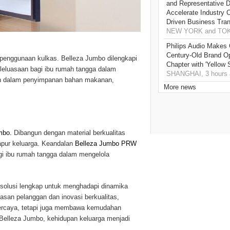
and Representative Di
Accelerate Industry 
Driven Business Tran
NEW YORK and TOKY
Philips Audio Makes 
Century-Old Brand O
 penggunaan kulkas. Belleza Jumbo dilengkapi
Chapter with 'Yellow
leluasaan bagi ibu rumah tangga dalam
SHANGHAI, 3 hours 
an dalam penyimpanan bahan makanan,
More news
mbo.
Dibangun dengan material berkualitas
dapur keluarga. Keandalan
Belleza Jumbo PRW
i ibu rumah tangga dalam mengelola
solusi lengkap untuk menghadapi dinamika
san pelanggan dan inovasi berkualitas,
ercaya, tetapi juga membawa kemudahan
Belleza Jumbo, kehidupan keluarga menjadi