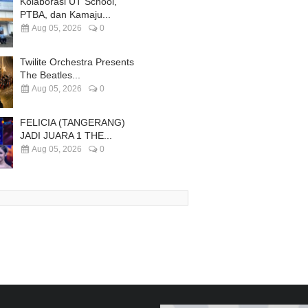
Kolaborasi UT School,
PTBA, dan Kamaju...
Aug 05, 2026
0
Twilite Orchestra Presents
The Beatles...
Aug 05, 2026
0
FELICIA (TANGERANG)
JADI JUARA 1 THE...
Aug 05, 2026
0