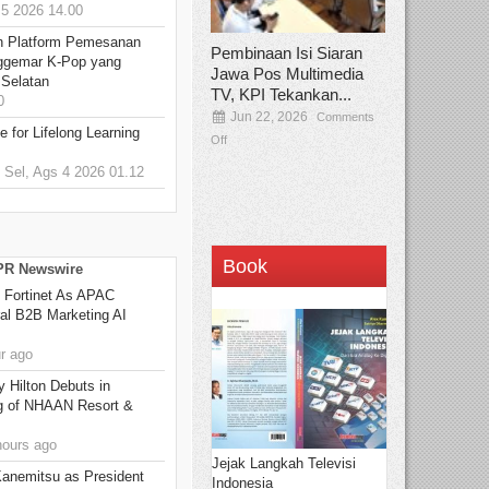
5 2026 14.00
n Platform Pemesanan
Pembinaan Isi Siaran
ggemar K-Pop yang
Jawa Pos Multimedia
 Selatan
TV, KPI Tekankan...
0
Jun 22, 2026
Comments
 for Lifelong Learning
Off
Sel, Ags 4 2026 01.12
Book
 PR Newswire
 Fortinet As APAC
ral B2B Marketing AI
r ago
y Hilton Debuts in
g of NHAAN Resort &
hours ago
Jejak Langkah Televisi
Kanemitsu as President
Indonesia