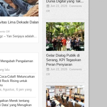
Dunia Digital yang Tak...
Jun 22, 2026
Comments
Off
ivitas Lima Dekade Dalam
Tamee Irelly Menjadi Juri Open Casti
Film Terbaru...
Sep 08, 2025
nts Off
Comments Off
z – Yan Senjaya adalah...
Bekasi, Broadcastmagz – Dalam upaya me
talenta...
Gelar Dialog Publik di
Serang, KPI Tegaskan
: Mengubah Pengalaman
Peran Penyiaran
Jun 22, 2026
Comments
ng lalu
Off
 Coca-Cola® Meluncurkan
d Rock Rising untuk
ru
, Agustus, 6 jam yang
gatkan Merek tentang
i Data' yang Merugikan