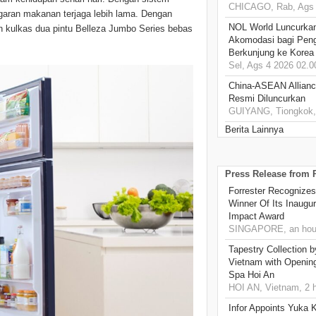
CHICAGO, Rab, Ags 
ran makanan terjaga lebih lama. Dengan
NOL World Luncurka
an kulkas dua pintu Belleza Jumbo Series bebas
Akomodasi bagi Pen
Berkunjung ke Korea
Sel, Ags 4 2026 02.0
China-ASEAN Alliance
Resmi Diluncurkan
GUIYANG, Tiongkok, 
Berita Lainnya
Press Release from
Forrester Recognizes
Winner Of Its Inaugu
Impact Award
SINGAPORE, an hou
Tapestry Collection b
Vietnam with Openin
Spa Hoi An
HOI AN, Vietnam, 2 
Infor Appoints Yuka 