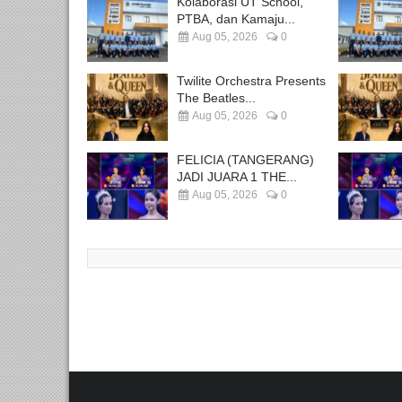
Kolaborasi UT School,
PTBA, dan Kamaju...
Aug 05, 2026
0
Twilite Orchestra Presents
The Beatles...
Aug 05, 2026
0
FELICIA (TANGERANG)
JADI JUARA 1 THE...
Aug 05, 2026
0