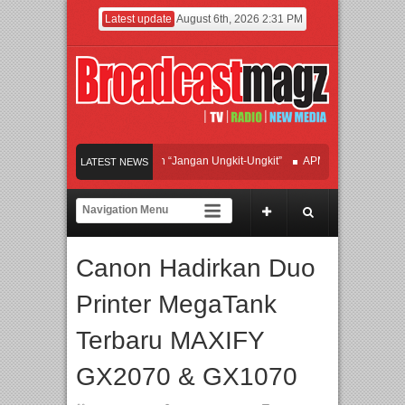
Latest update
August 6th, 2026 2:31 PM
an Hadirkan Hipdut Modern “Jangan Ungkit-Ungkit”
APMF 2026 Dorong Industr
LATEST NEWS
yakan Perpaduan Warisan Dan Semangat Lokal, BIRKENSTOCK INDONESIA Memb
laborasi UT School, PTBA, dan Kamaju Tingkatkan Kualitas SDM melalui Basic M
Canon Hadirkan Duo
ilite Orchestra Presents The Beatles & Queen – feat. Marcello Tahitoe dan Sandh
Printer MegaTank
Terbaru MAXIFY
GX2070 & GX1070