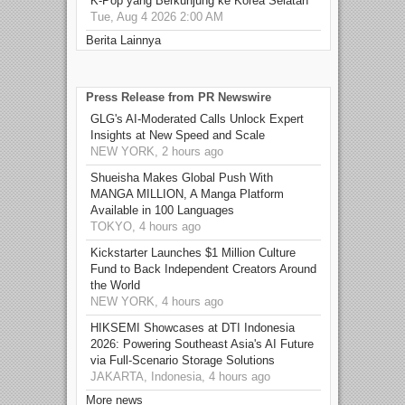
K-Pop yang Berkunjung ke Korea Selatan
Tue, Aug 4 2026 2:00 AM
Berita Lainnya
Press Release from PR Newswire
GLG's AI-Moderated Calls Unlock Expert
Insights at New Speed and Scale
NEW YORK, 2 hours ago
Shueisha Makes Global Push With
MANGA MILLION, A Manga Platform
Available in 100 Languages
TOKYO, 4 hours ago
Kickstarter Launches $1 Million Culture
Fund to Back Independent Creators Around
the World
NEW YORK, 4 hours ago
HIKSEMI Showcases at DTI Indonesia
2026: Powering Southeast Asia's AI Future
via Full‑Scenario Storage Solutions
JAKARTA, Indonesia, 4 hours ago
More news