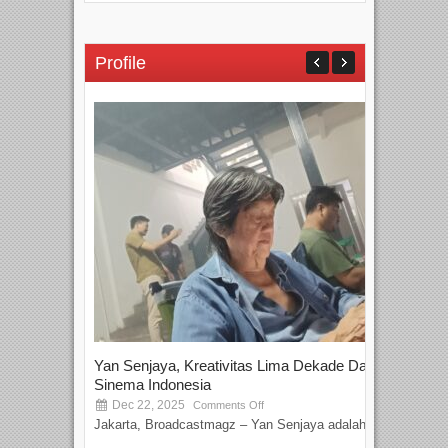
Profile
Yan Senjaya, Kreativitas Lima Dekade Dalam
Tam
Sinema Indonesia
Film
Dec 22, 2025
S
Comments Off
Jakarta, Broadcastmagz – Yan Senjaya adalah...
Beka
talen