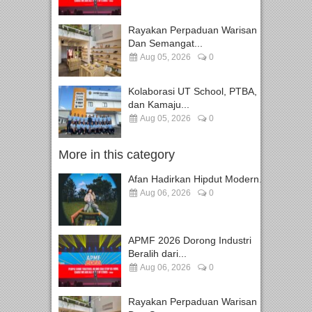
Rayakan Perpaduan Warisan
Dan Semangat...
Aug 05, 2026
0
Kolaborasi UT School, PTBA,
dan Kamaju...
Aug 05, 2026
0
More in this category
Afan Hadirkan Hipdut Modern...
Aug 06, 2026
0
APMF 2026 Dorong Industri
Beralih dari...
Aug 06, 2026
0
Rayakan Perpaduan Warisan