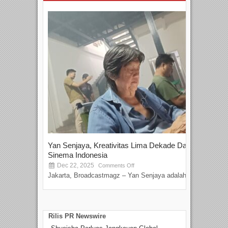
Yan Senjaya, Kreativitas Lima Dekade Dalam
Tam
Sinema Indonesia
Film
Dec 22, 2025
S
Comments Off
Jakarta, Broadcastmagz – Yan Senjaya adalah...
Beka
talen
Rilis PR Newswire