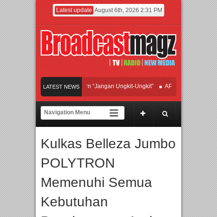
Latest update
August 6th, 2026 2:31 PM
fan Hadirkan Hipdut Modern “Jangan Ungkit-Ungkit”
APMF 2026 Dorong Indust
LATEST NEWS
ayakan Perpaduan Warisan Dan Semangat Lokal, BIRKENSTOCK INDONESIA Mem
olaborasi UT School, PTBA, dan Kamaju Tingkatkan Kualitas SDM melalui Basic 
Kulkas Belleza Jumbo
wilite Orchestra Presents The Beatles & Queen – feat. Marcello Tahitoe dan Sand
POLYTRON
Memenuhi Semua
Kebutuhan