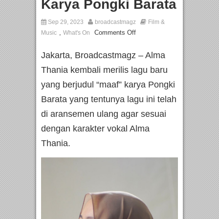
Karya Pongki Barata
Sep 29, 2023
broadcastmagz
Film &
,
Comments Off
Music
What's On
Jakarta, Broadcastmagz – Alma
Thania kembali merilis lagu baru
yang berjudul “maaf” karya Pongki
Barata yang tentunya lagu ini telah
di aransemen ulang agar sesuai
dengan karakter vokal Alma
Thania.