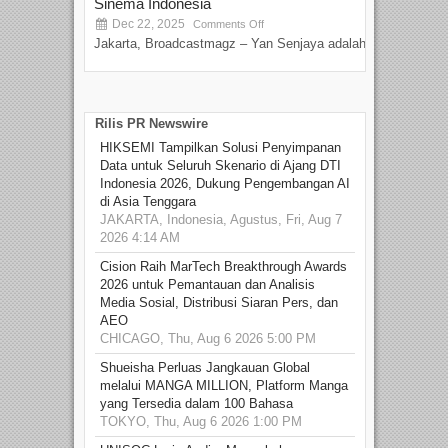
Sinema Indonesia
Film
Dec 22, 2025
S
Comments Off
Jakarta, Broadcastmagz – Yan Senjaya adalah...
Beka
talen
Rilis PR Newswire
HIKSEMI Tampilkan Solusi Penyimpanan
Data untuk Seluruh Skenario di Ajang DTI
Indonesia 2026, Dukung Pengembangan AI
di Asia Tenggara
JAKARTA, Indonesia, Agustus, Fri, Aug 7
2026 4:14 AM
Cision Raih MarTech Breakthrough Awards
2026 untuk Pemantauan dan Analisis
Media Sosial, Distribusi Siaran Pers, dan
AEO
CHICAGO, Thu, Aug 6 2026 5:00 PM
Shueisha Perluas Jangkauan Global
melalui MANGA MILLION, Platform Manga
yang Tersedia dalam 100 Bahasa
TOKYO, Thu, Aug 6 2026 1:00 PM