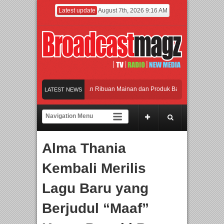
Latest update
August 7th, 2026 9:16 AM
Meramaikan Jakarta dengan Ribuan Mainan dan Produk Bayi dari Seluruh Dunia, 
LATEST NEWS
Menjadi Gerbang Inovasi dan Peluang Bisnis Industri Gifts dan Housewares Asia T
APMF 2026 Dorong Industri Beralih dari Kampanye ke Kolaborasi Jangka Panjang
Alma Thania
Rayakan Perpaduan Warisan Dan Semangat Lokal, BIRKENSTOCK INDONESIA Me
Kembali Merilis
Meramaikan Jakarta dengan Ribuan Mainan dan Produk Bayi dari Seluruh Dunia, 
Lagu Baru yang
Berjudul “Maaf”