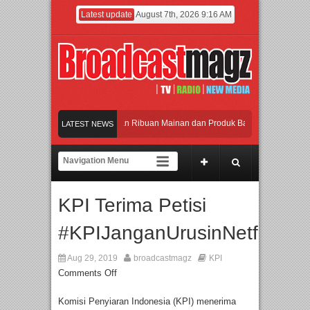
Latest update
August 7th, 2026 9:16 AM
Meramaikan Jakarta dengan Ribuan Mainan dan Produk Bayi dari Seluruh Dunia,
LATEST NEWS
Menjadi Gerbang Inovasi dan Peluang Bisnis Industri Gifts dan Housewares Asia
APMF 2026 Dorong Industri Beralih dari Kampanye ke Kolaborasi Jangka Panja
KPI Terima Petisi
Rayakan Perpaduan Warisan Dan Semangat Lokal, BIRKENSTOCK INDONESIA M
#KPIJanganUrusinNetflix
Meramaikan Jakarta dengan Ribuan Mainan dan Produk Bayi dari Seluruh Dunia,
Aug 29, 2019
broadcastmagz
KPI
Comments Off
Komisi Penyiaran Indonesia (KPI) menerima