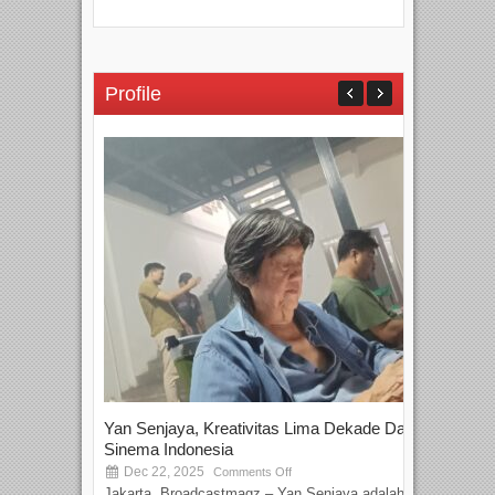
Profile
Yan Senjaya, Kreativitas Lima Dekade Dalam
Tam
Sinema Indonesia
Film
Dec 22, 2025
S
Comments Off
Jakarta, Broadcastmagz – Yan Senjaya adalah...
Beka