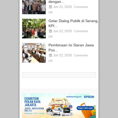
dengan...
Jun 22, 2026
Comments
Off
Gelar Dialog Publik di Serang,
KPI...
Jun 22, 2026
Comments
Off
Pembinaan Isi Siaran Jawa
Pos...
Jun 22, 2026
Comments
Off