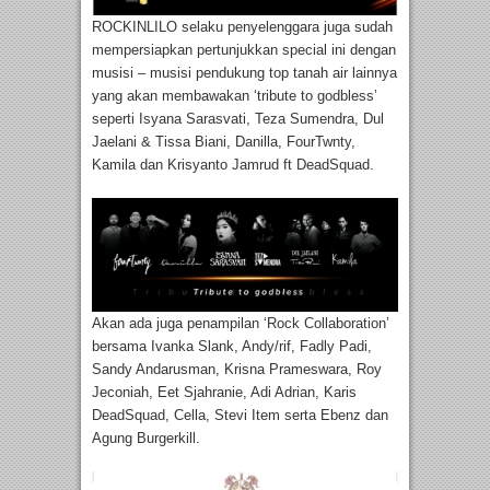
ROCKINLILO selaku penyelenggara juga sudah
mempersiapkan pertunjukkan special ini dengan
musisi – musisi pendukung top tanah air lainnya
yang akan membawakan ‘tribute to godbless’
seperti Isyana Sarasvati, Teza Sumendra, Dul
Jaelani & Tissa Biani, Danilla, FourTwnty,
Kamila dan Krisyanto Jamrud ft DeadSquad.
Akan ada juga penampilan ‘Rock Collaboration’
bersama Ivanka Slank, Andy/rif, Fadly Padi,
Sandy Andarusman, Krisna Prameswara, Roy
Jeconiah, Eet Sjahranie, Adi Adrian, Karis
DeadSquad, Cella, Stevi Item serta Ebenz dan
Agung Burgerkill.