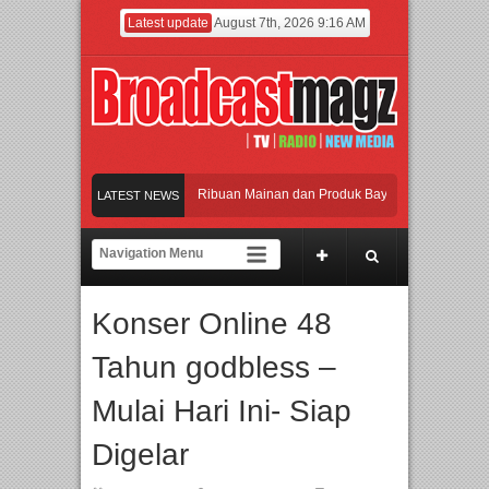
Latest update
August 7th, 2026 9:16 AM
eramaikan Jakarta dengan Ribuan Mainan dan Produk Bayi dari Seluruh Dunia, IB
LATEST NEWS
enjadi Gerbang Inovasi dan Peluang Bisnis Industri Gifts dan Housewares Asia Te
PMF 2026 Dorong Industri Beralih dari Kampanye ke Kolaborasi Jangka Panjang
Konser Online 48
ayakan Perpaduan Warisan Dan Semangat Lokal, BIRKENSTOCK INDONESIA Memb
Tahun godbless –
eramaikan Jakarta dengan Ribuan Mainan dan Produk Bayi dari Seluruh Dunia, IB
Mulai Hari Ini- Siap
Digelar