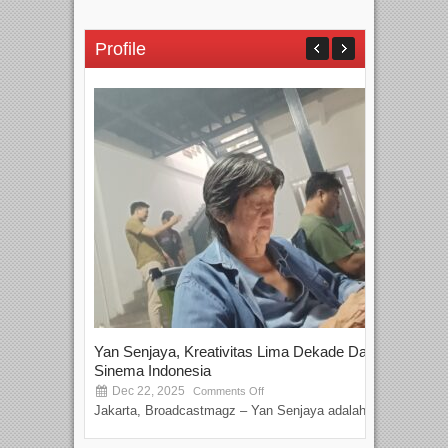
Profile
Yan Senjaya, Kreativitas Lima Dekade Dalam
Tam
Sinema Indonesia
Film
Dec 22, 2025
S
Comments Off
Jakarta, Broadcastmagz – Yan Senjaya adalah...
Beka
talen