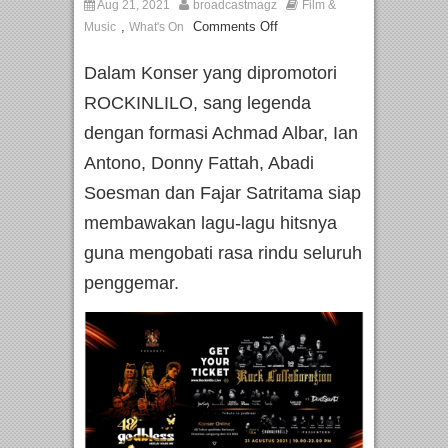
Aug 21, 2021
broadcastmagz
Film &
,
Comments Off
Music
What's On
Dalam Konser yang dipromotori
ROCKINLILO, sang legenda
dengan formasi Achmad Albar, Ian
Antono, Donny Fattah, Abadi
Soesman dan Fajar Satritama siap
membawakan lagu-lagu hitsnya
guna mengobati rasa rindu seluruh
penggemar.